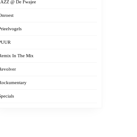
JAZZ @ De Fwajee
Onroest
Prieelvogels
PUUR
Remix In The Mix
Revolver
Rockumentary
Specials