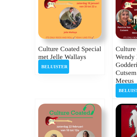
Culture Coated Special
Culture
Culture
met Jelle Wallays
Wendy 
Coated
Godderi
BELUISTER
BELUISTER
Special
Cutsem
met
C
Meeus
Jelle
C
BELUIS
Wallays
G
P