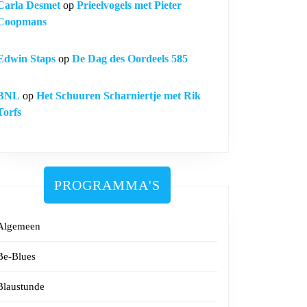
Carla Desmet
op
Prieelvogels met Pieter
Coopmans
Edwin Staps
op
De Dag des Oordeels 585
BNL
op
Het Schuuren Scharniertje met Rik
Torfs
PROGRAMMA'S
Algemeen
Be-Blues
Blaustunde