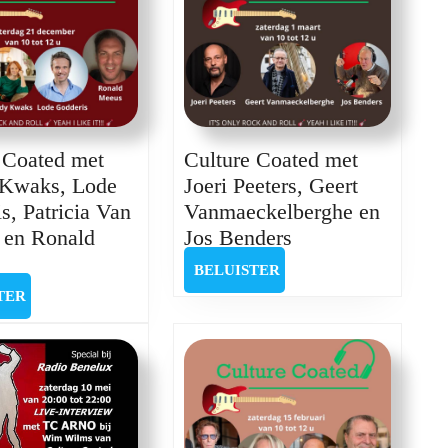
 Coated met
Culture Coated met
Kwaks, Lode
Joeri Peeters, Geert
s, Patricia Van
Vanmaeckelberghe en
Culture
 en Ronald
Jos Benders
ulture
Coated
BELUISTER
BELUISTER
oated
met
BELUISTER
TER
met
Joeri
Wendy
Peeters,
Kwaks,
Geert
Lode
Vanmaeckelberg
odderis,
en
atricia
Jos