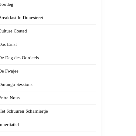
Bootleg
Breakfast In Dunestreet
Culture Coated
Das Ernst
De Dag des Oordeels
De Fwajee
Durango Sessions
Entre Nous
Het Schuuren Scharniertje
Innertiatief