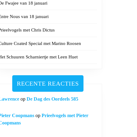
De Fwajee van 18 januari
Entre Nous van 18 januari
Prieelvogels met Chris Dictus
Culture Coated Special met Marino Roosen
Het Schuuren Scharniertje met Leen Huet
RECENTE REACTIES
Lawrence
op
De Dag des Oordeels 585
Pieter Coopmans
op
Prieelvogels met Pieter
Coopmans