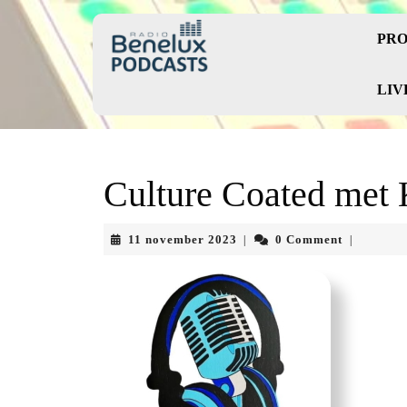
Skip
to
PRO
content
Skip
to
LIV
content
Culture Coated met
11
11 november 2023
0 Comment
|
|
november
2023