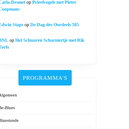
Carla Desmet
op
Prieelvogels met Pieter
Coopmans
Edwin Staps
op
De Dag des Oordeels 585
BNL
op
Het Schuuren Scharniertje met Rik
Torfs
PROGRAMMA'S
Algemeen
Be-Blues
Blaustunde