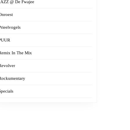
JAZZ @ De Fwajee
Onroest
Prieelvogels
PUUR
Remix In The Mix
Revolver
Rockumentary
Specials