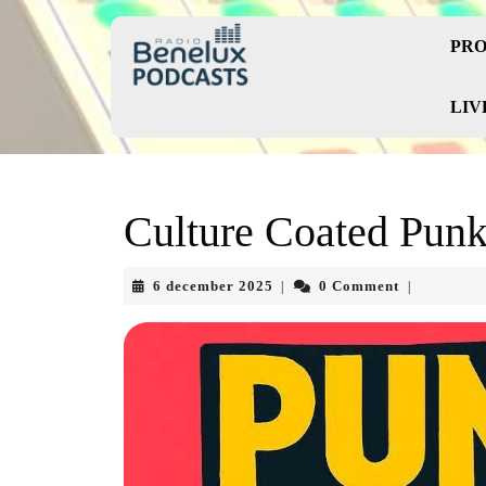
Skip
to
PRO
content
Skip
to
LIV
content
Culture Coated Pun
6
6 december 2025
0 Comment
|
|
december
2025