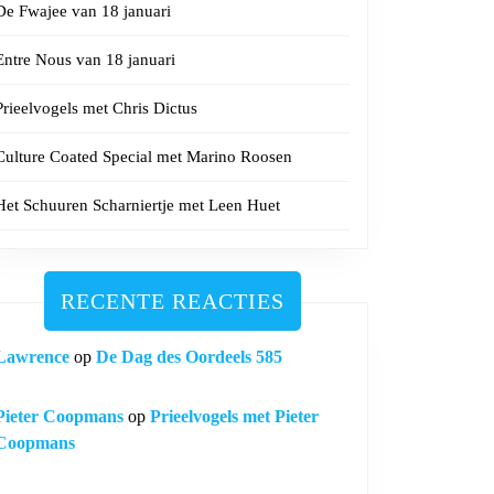
De Fwajee van 18 januari
Entre Nous van 18 januari
Prieelvogels met Chris Dictus
Culture Coated Special met Marino Roosen
Het Schuuren Scharniertje met Leen Huet
RECENTE REACTIES
Lawrence
op
De Dag des Oordeels 585
Pieter Coopmans
op
Prieelvogels met Pieter
Coopmans