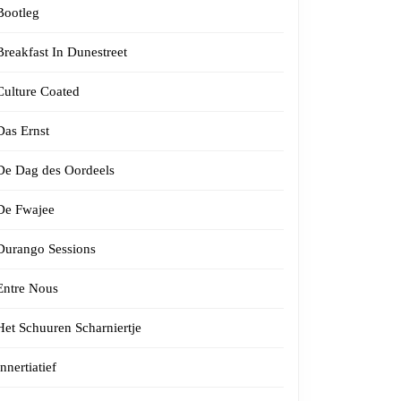
Bootleg
Breakfast In Dunestreet
Culture Coated
Das Ernst
De Dag des Oordeels
De Fwajee
Durango Sessions
Entre Nous
Het Schuuren Scharniertje
Innertiatief