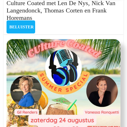
Culture Coated met Len De Nys, Nick Van
Langendonck, Thomas Corten en Frank
Culture
Horemans
Coated
BELUISTER
BELUISTER
met
Len
De
Nys,
Nick
Van
Langendonck,
Thomas
Corten
en
Frank
Horemans