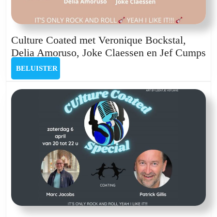
Culture Coated met Veronique Bockstal,
Cu
Delia Amoruso, Joke Claessen en Jef Cumps
Co
BELUISTER
BELUISTER
me
Ve
Bo
De
Am
Jo
Cl
en
Je
C