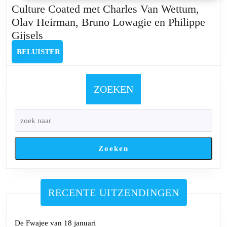
Culture Coated met Charles Van Wettum,
Olav Heirman, Bruno Lowagie en Philippe
Culture
Gijsels
Coated
BELUISTER
BELUISTER
met
Charles
Van
ZOEKEN
Wettum,
Olav
Heirman,
Bruno
Zoeken
Lowagie
en
Philippe
Gijsels
RECENTE UITZENDINGEN
De Fwajee van 18 januari