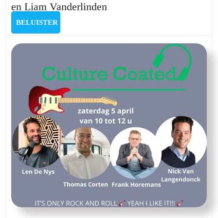
Culture
en Liam Vanderlinden
Coated
BELUISTER
BELUISTER
met
Jannemarie
Scheepbouwer,
Paul
Delaet,
Pedro
Strauwen
en
Liam
Vanderlinden