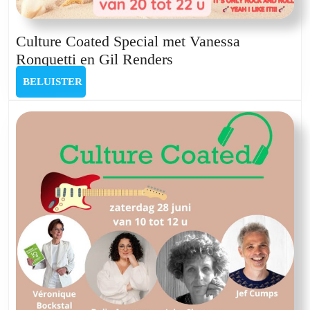
Culture Coated Special met Vanessa
Culture
Ronquetti en Gil Renders
Coated
BELUISTER
BELUISTER
Special
met
Vanessa
Ronquetti
en
Gil
Renders