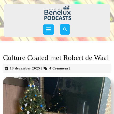
Skip
to
content
Skip
to
Open
content
Button
Culture Coated met Robert de Waal
13
13 december 2025
0 Comment
|
|
december
2025