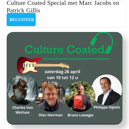
Culture Coated Special met Marc Jacobs en
Culture
Patrick Gillis
Coated
BELUISTER
BELUISTER
Special
met
Marc
Jacobs
en
Patrick
Gillis