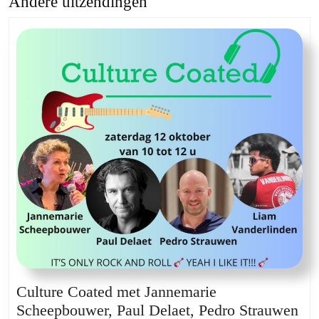
Andere uitzendingen
Previous
Next
post:
post:
Culture Coated met Jannemarie
Scheepbouwer, Paul Delaet, Pedro Strauwen