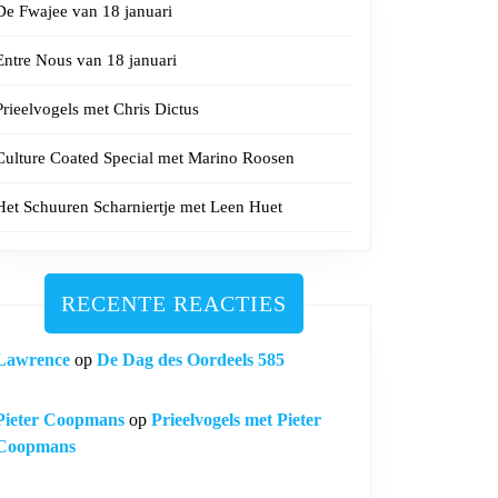
De Fwajee van 18 januari
Entre Nous van 18 januari
Prieelvogels met Chris Dictus
Culture Coated Special met Marino Roosen
Het Schuuren Scharniertje met Leen Huet
RECENTE REACTIES
Lawrence
op
De Dag des Oordeels 585
Pieter Coopmans
op
Prieelvogels met Pieter
Coopmans