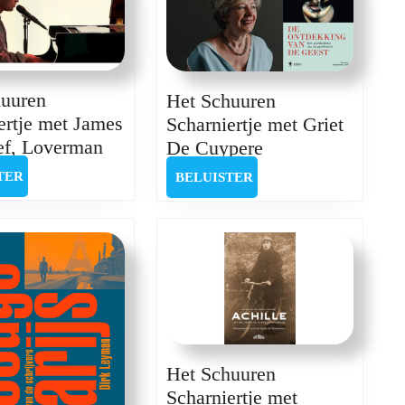
huuren
Het Schuuren
ertje met James
Scharniertje met Griet
Het
Het
ef, Loverman
De Cuypere
Schuuren
Schuuren
BELUISTER
BELUISTER
TER
BELUISTER
Scharniertje
Scharniertje
met
met
James
Griet
De
De
Graef,
Cuypere
Loverman
Het Schuuren
Scharniertje met