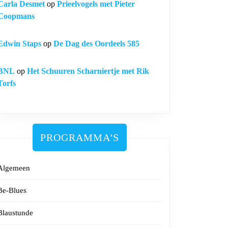
Carla Desmet
op
Prieelvogels met Pieter
Coopmans
Edwin Staps
op
De Dag des Oordeels 585
BNL
op
Het Schuuren Scharniertje met Rik
Torfs
PROGRAMMA'S
Algemeen
Be-Blues
Blaustunde