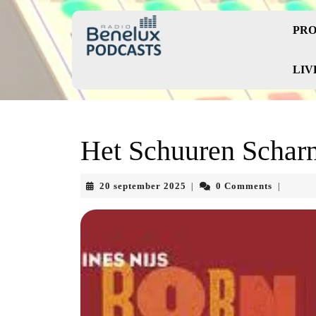
Skip
to
PRO
content
Skip
to
LIV
content
Het Schuuren Scharni
20
20 september 2025
0 Comments
|
|
september
2025