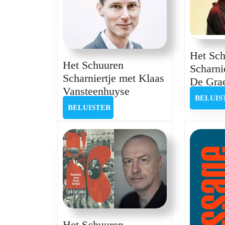
Het Sc
Het Schuuren
Scharni
Scharniertje met Klaas
De Gra
Het
Vansteenhuyse
BELUIS
Schuuren
BELUISTER
BELUISTER
Scharniertje
met
Klaas
Vansteenhuyse
Het Schuuren