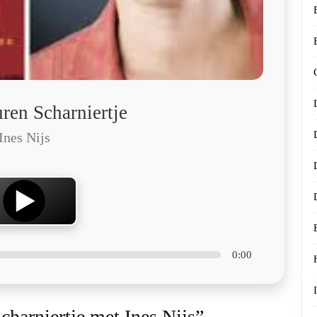
ren Scharniertje
Ines Nijs
0:00
charniertje met Ines Nijs”