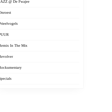
JAZZ @ De Fwajee
Onroest
Prieelvogels
PUUR
Remix In The Mix
Revolver
Rockumentary
Specials