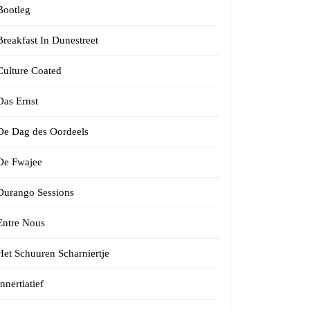
Bootleg
Breakfast In Dunestreet
Culture Coated
Das Ernst
De Dag des Oordeels
De Fwajee
Durango Sessions
Entre Nous
Het Schuuren Scharniertje
Innertiatief