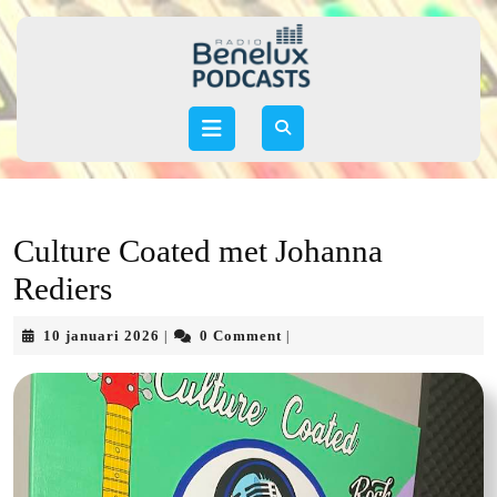
Skip
to
content
Skip
to
Open
content
Button
Culture Coated met Johanna
Rediers
10
10 januari 2026
0 Comment
|
|
januari
2026