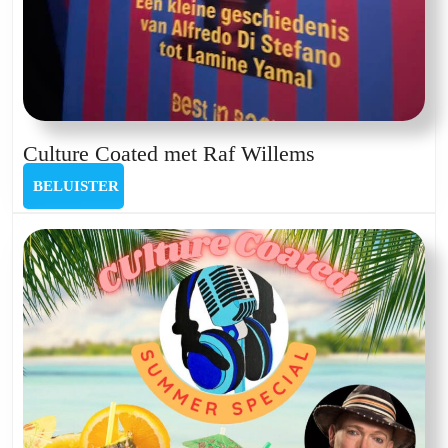
Culture
Culture Coated met Raf Willems
Coated
BELUISTER
BELUISTER
met
Raf
Willems