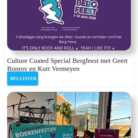
Jimmy
Duchacteau
Culture Coated Special Bergfeest met Geert
Culture
Bonroy en Kurt Vermeyen
Coated
BELUISTER
BELUISTER
Special
Bergfeest
met
Geert
Bonroy
en
Kurt