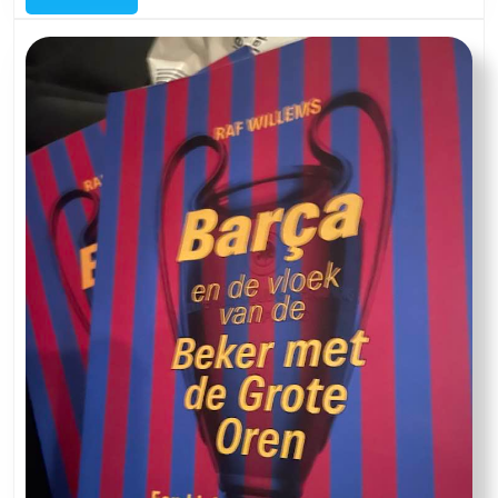
met
Evi
Heyndrickx,
Jorinde
Deforche
en
Michel
De
Gieter