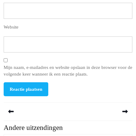
Website
Mijn naam, e-mailadres en website opslaan in deze browser voor de
volgende keer wanneer ik een reactie plaats.
Berichtnavigatie
Andere uitzendingen
Previous
Next
post:
post: