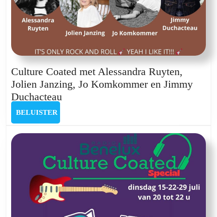
Culture Coated met Alessandra Ruyten,
Jolien Janzing, Jo Komkommer en Jimmy
Culture
Duchacteau
Coated
BELUISTER
BELUISTER
met
Alessandra
Ruyten,
Jolien
Janzing,
Jo
Komkommer
en