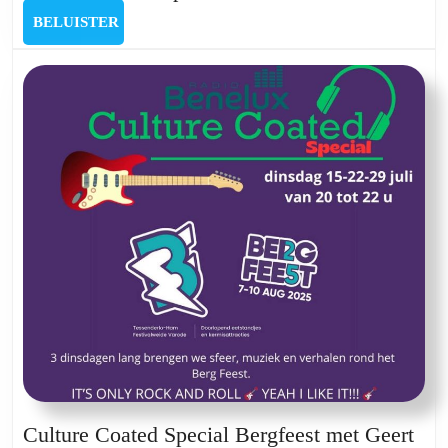
Coated
BELUISTER
BELUISTER
special
met
Jan
Flame
Culture Coated Special Bergfeest met Geert