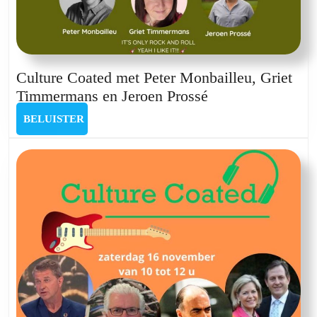
Culture Coated met Peter Monbailleu, Griet
Culture
Timmermans en Jeroen Prossé
Coated
BELUISTER
BELUISTER
met
Peter
Monbailleu,
Griet
Timmermans
en
Jeroen
Prossé