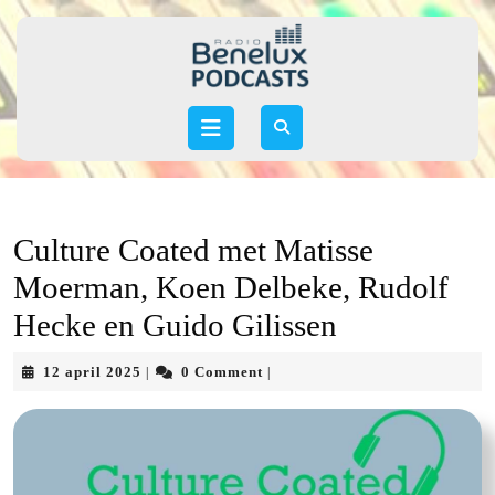
Skip
to
content
Skip
to
Open
content
Button
Culture Coated met Matisse
Moerman, Koen Delbeke, Rudolf
Hecke en Guido Gilissen
12
12 april 2025
0 Comment
|
|
april
2025