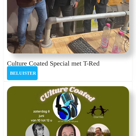
Culture
Culture Coated Special met T-Red
Coated
BELUISTER
BELUISTER
Special
met
T-
Red