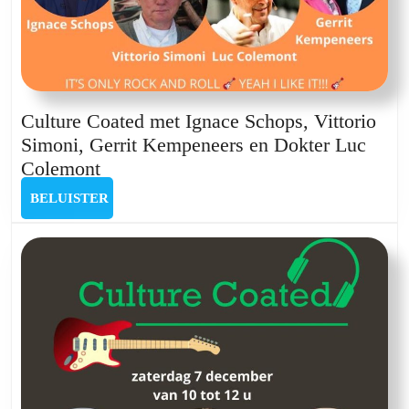
Culture Coated met Ignace Schops, Vittorio
Simoni, Gerrit Kempeneers en Dokter Luc
Culture
Colemont
Coated
BELUISTER
BELUISTER
met
Ignace
Schops,
Vittorio
Simoni,
Gerrit
Kempeneers
en
Dokter