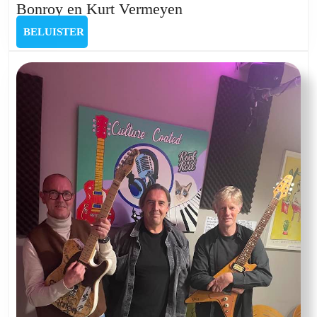
Culture
Bonroy en Kurt Vermeyen
Coated
BELUISTER
BELUISTER
Special
Bergfeest
met
Geert
Bonroy
en
Kurt
Vermeyen