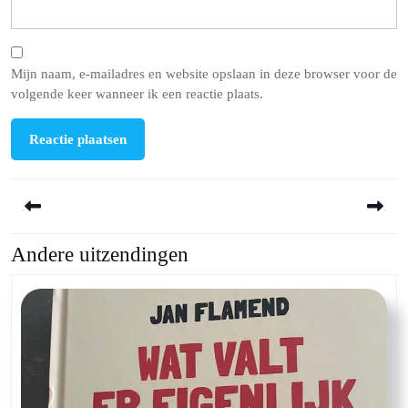
Mijn naam, e-mailadres en website opslaan in deze browser voor de
volgende keer wanneer ik een reactie plaats.
Berichtnavigatie
Andere uitzendingen
Previous
Next
post:
post: