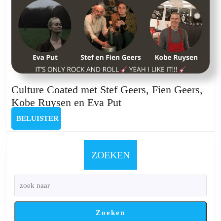
Luc
Colemont
Culture Coated met Stef Geers, Fien Geers,
Culture
Kobe Ruysen en Eva Put
Coated
BELUISTER
BELUISTER
met
Stef
Geers,
ZOEKEN
Fien
Geers,
Kobe
Ruysen
Zoeken
en