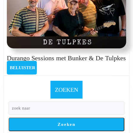
Du
Durango Sessions met Bunker & De Tulpkes
Se
BELUISTER
BELUISTER
me
Bu
&
ZOEKEN
D
Tu
Zoeken