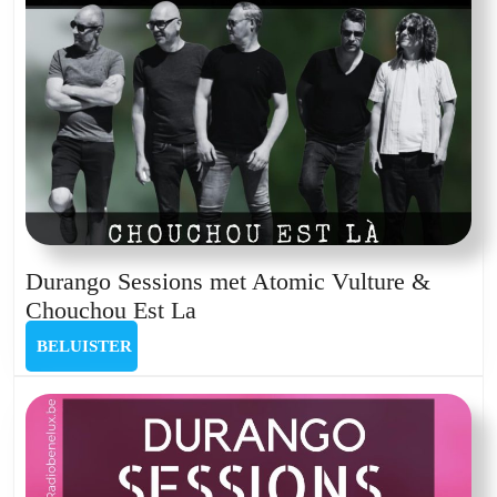
Durango Sessions met Atomic Vulture &
Durango
Chouchou Est La
Sessions
BELUISTER
BELUISTER
met
Atomic
Vulture
&
Chouchou