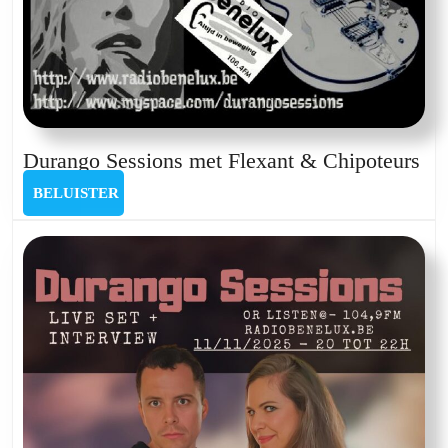
Mono
Kids
Du
Durango Sessions met Flexant & Chipoteurs
Ses
BELUISTER
BELUISTER
me
Fle
&
Ch