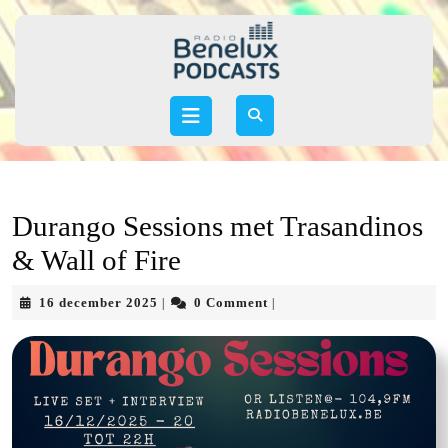
Skip
to
content
Skip
to
Open
content
Button
Durango Sessions met Trasandinos
& Wall of Fire
16
16 december 2025
0 Comment
|
|
december
2025