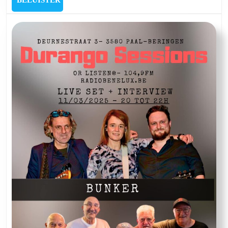
met
The
Dye
(New
York)
&
Bazz
Normann
(Belgium
)