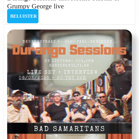
Durango
Grumpy George live
Sessions
BELUISTER
BELUISTER
met
Kosmo
Kabaal
&
Grumpy
George
live