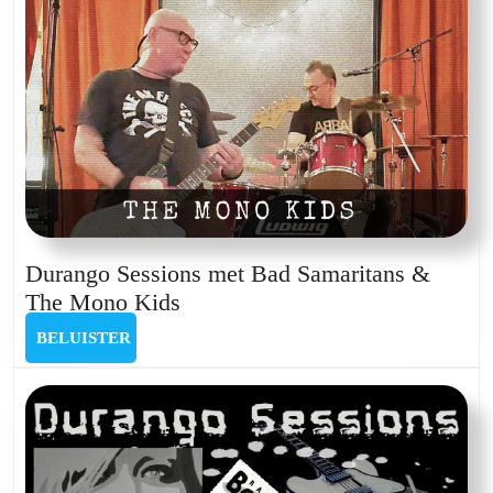
Durango Sessions met Bad Samaritans &
Durango
The Mono Kids
Sessions
BELUISTER
BELUISTER
met
Bad
Samaritans
&
The