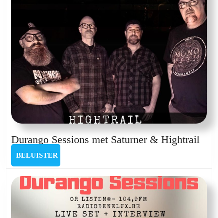
Dur
Durango Sessions met Saturner & Hightrail
Sess
BELUISTER
BELUISTER
met
Satu
&
High