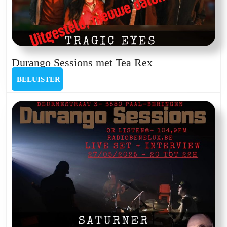
Durango
Durango Sessions met Tea Rex
Sessions
BELUISTER
BELUISTER
met
Tea
Rex