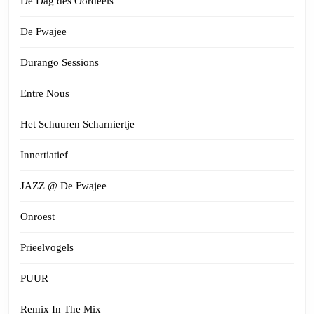
De Dag des Oordeels
De Fwajee
Durango Sessions
Entre Nous
Het Schuuren Scharniertje
Innertiatief
JAZZ @ De Fwajee
Onroest
Prieelvogels
PUUR
Remix In The Mix