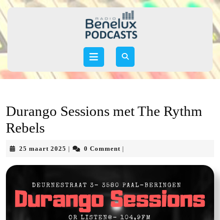
Skip
to
content
Skip
to
Open
content
Button
Durango Sessions met The Rythm
Rebels
25
25 maart 2025
0 Comment
|
|
maart
2025