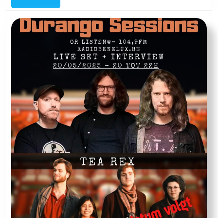
met
Kozmotron
&
Moonfolks