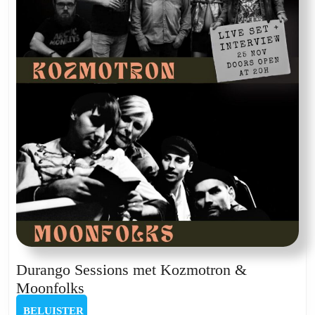
Durango Sessions met Kozmotron &
Durango
Moonfolks
Sessions
BELUISTER
BELUISTER