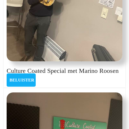
Cul
Culture Coated Special met Marino Roosen
Coa
BELUISTER
BELUISTER
Spe
met
Mar
Roo