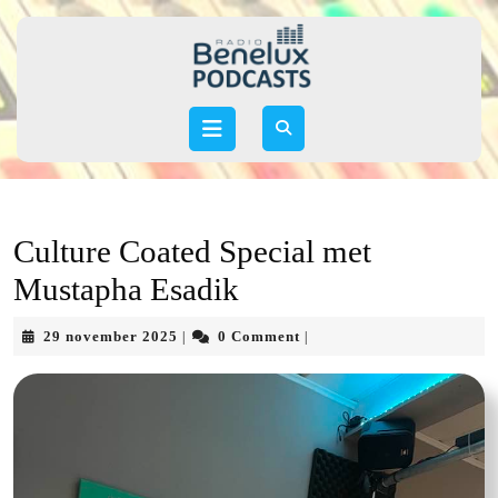
Skip
to
content
Skip
to
Open
content
Button
Culture Coated Special met
Mustapha Esadik
29
29 november 2025
0 Comment
|
|
november
2025