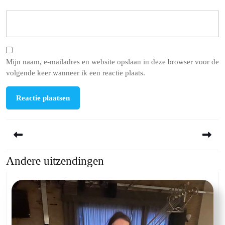
Mijn naam, e-mailadres en website opslaan in deze browser voor de
volgende keer wanneer ik een reactie plaats.
Berichtnavigatie
Andere uitzendingen
Previous
Next
post:
post: