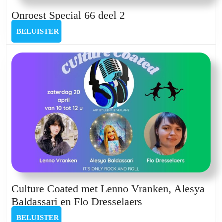
Onroest
Onroest Special 66 deel 2
Special
BELUISTER
BELUISTER
66
deel
2
Culture Coated met Lenno Vranken, Alesya
Culture
Baldassari en Flo Dresselaers
Coated
BELUISTER
BELUISTER