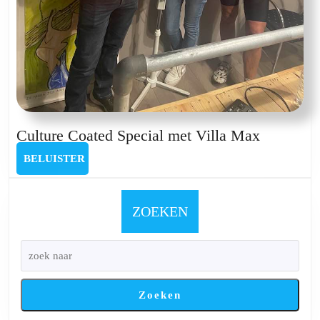
Culture
Culture Coated Special met Villa Max
Coated
BELUISTER
BELUISTER
Special
met
Villa
ZOEKEN
Max
Zoeken