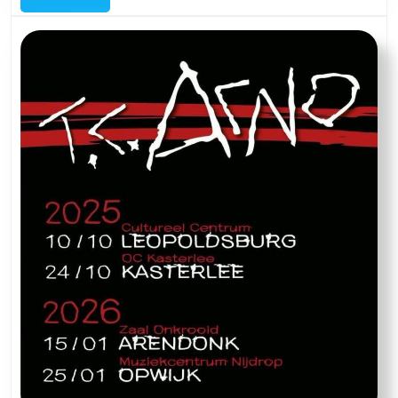
met
Lenno
Vranken,
Alesya
Baldassari
en
Flo
Dresselaers