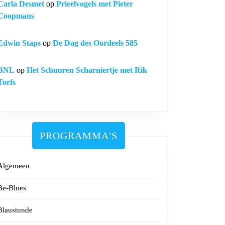
Carla Desmet
op
Prieelvogels met Pieter
Coopmans
Edwin Staps
op
De Dag des Oordeels 585
BNL
op
Het Schuuren Scharniertje met Rik
Torfs
PROGRAMMA'S
Algemeen
Be-Blues
Blaustunde