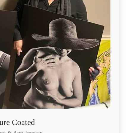
ure Coated
ne & Ann Joosten