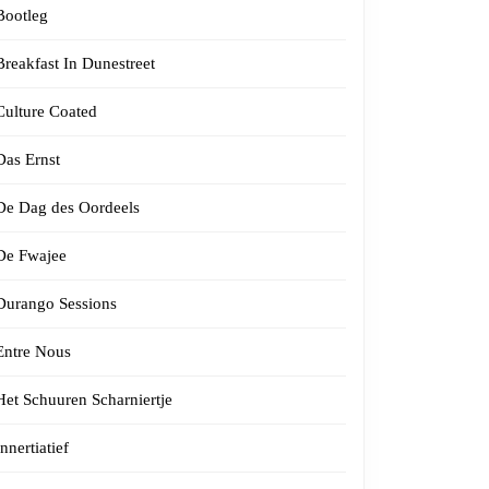
Bootleg
Breakfast In Dunestreet
Culture Coated
Das Ernst
De Dag des Oordeels
De Fwajee
Durango Sessions
Entre Nous
Het Schuuren Scharniertje
Innertiatief