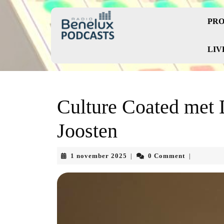
Skip
to
PRO
content
Skip
to
LIV
content
Culture Coated met
Joosten
1
1 november 2025
0 Comment
|
|
november
2025