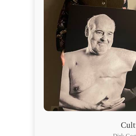
Cult
Dirk Gog