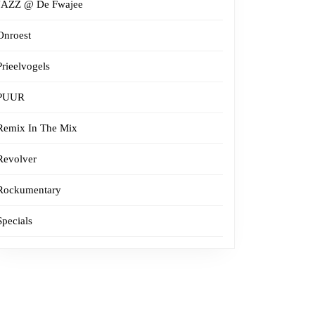
JAZZ @ De Fwajee
Onroest
Prieelvogels
PUUR
Remix In The Mix
Revolver
Rockumentary
Specials