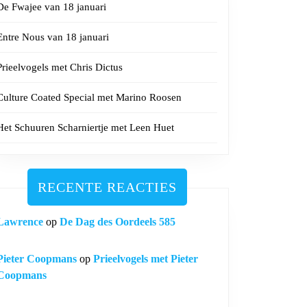
De Fwajee van 18 januari
Entre Nous van 18 januari
Prieelvogels met Chris Dictus
Culture Coated Special met Marino Roosen
Het Schuuren Scharniertje met Leen Huet
RECENTE REACTIES
Lawrence
op
De Dag des Oordeels 585
Pieter Coopmans
op
Prieelvogels met Pieter
Coopmans