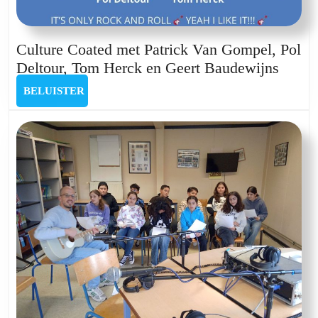
Culture Coated met Patrick Van Gompel, Pol
Cultu
Deltour, Tom Herck en Geert Baudewijns
Coate
BELUISTER
BELUISTER
met
Patric
Van
Gompe
Pol
Deltou
Tom
Herck
en
Geert
Baude