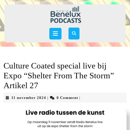
Skip
to
content
Skip
to
Open
content
Button
Culture Coated special live bij
Expo “Shelter From The Storm”
Artikel 27
11
11 november 2024
0 Comment
|
|
november
2024