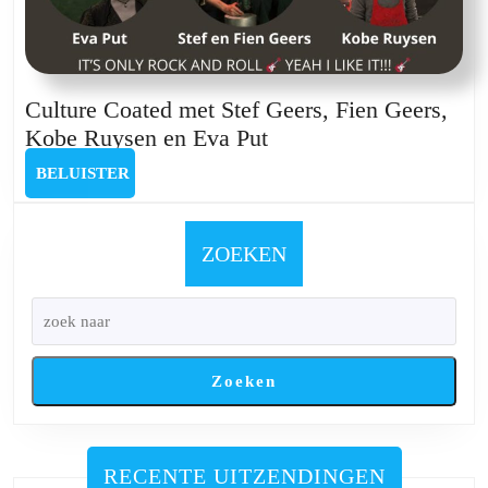
Culture Coated met Stef Geers, Fien Geers,
Culture
Kobe Ruysen en Eva Put
Coated
BELUISTER
BELUISTER
met
Stef
Geers,
ZOEKEN
Fien
Geers,
Kobe
Ruysen
Zoeken
en
Eva
Put
RECENTE UITZENDINGEN