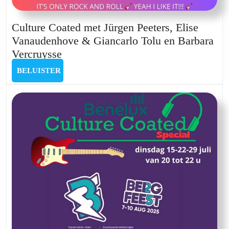
Culture Coated met Jürgen Peeters, Elise
Vanaudenhove & Giancarlo Tolu en Barbara
Culture
Vercruysse
Coated
BELUISTER
BELUISTER
met
Jürgen
Peeters,
Elise
Vanaudenhove
&
Giancarlo
Tolu
en
Barbara
Vercruysse