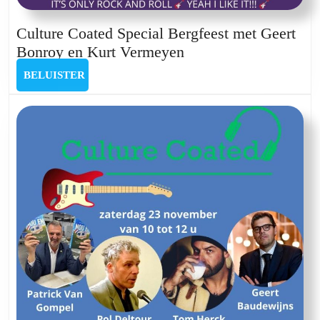
Culture Coated Special Bergfeest met Geert
Culture
Bonroy en Kurt Vermeyen
Coated
BELUISTER
BELUISTER
Special
Bergfeest
met
Geert
Bonroy
en
Kurt
Vermeyen