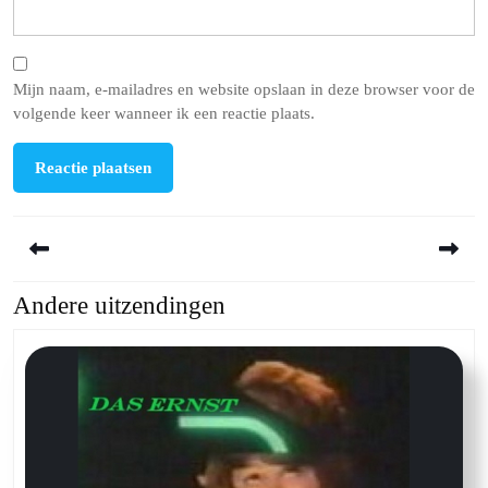
Mijn naam, e-mailadres en website opslaan in deze browser voor de
volgende keer wanneer ik een reactie plaats.
Berichtnavigatie
Andere uitzendingen
Previous
Next
post:
post: