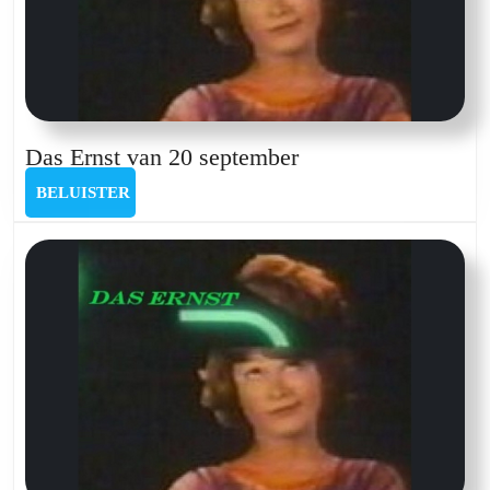
Das
Das Ernst van 20 september
Ernst
BELUISTER
BELUISTER
van
20
september