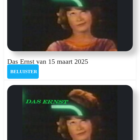
Das
Das Ernst van 15 maart 2025
Ernst
BELUISTER
BELUISTER
van
15
maart
2025