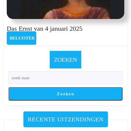
Das
Das Ernst van 4 januari 2025
Ernst
BELUISTER
BELUISTER
van
4
januari
ZOEKEN
2025
Zoeken
RECENTE UITZENDINGEN