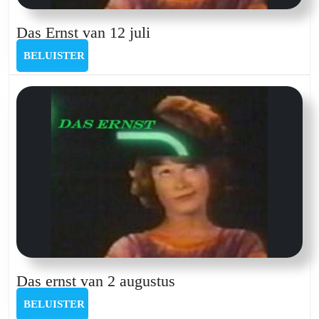
Das
Das Ernst van 12 juli
Ernst
BELUISTER
BELUISTER
van
12
juli
Das
Das ernst van 2 augustus
ernst
BELUISTER
BELUISTER
van