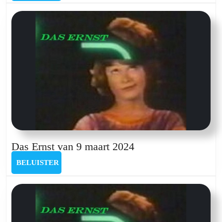
2
augustus
Das
Das Ernst van 9 maart 2024
Ernst
BELUISTER
BELUISTER
van
9
maart
2024