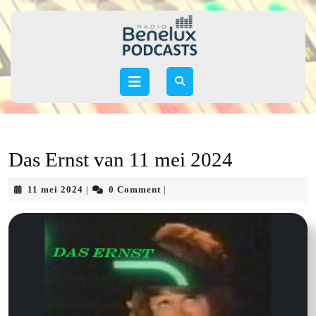
Skip
to
content
Skip
to
Open
content
Button
Das Ernst van 11 mei 2024
11
11 mei 2024
0 Comment
|
|
mei
2024