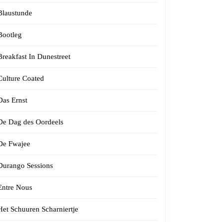
Blaustunde
Bootleg
Breakfast In Dunestreet
Culture Coated
Das Ernst
De Dag des Oordeels
De Fwajee
Durango Sessions
Entre Nous
Het Schuuren Scharniertje