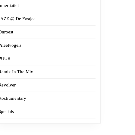
Innertiatief
JAZZ @ De Fwajee
Onroest
Prieelvogels
PUUR
Remix In The Mix
Revolver
Rockumentary
Specials