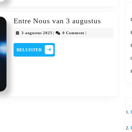
Entre
Entre Nous van 3 augustus
Nous
3
3 augustus 2025
0 Comment
|
|
van
augustus
2025
3
BELUISTER
BELUISTER
augustus