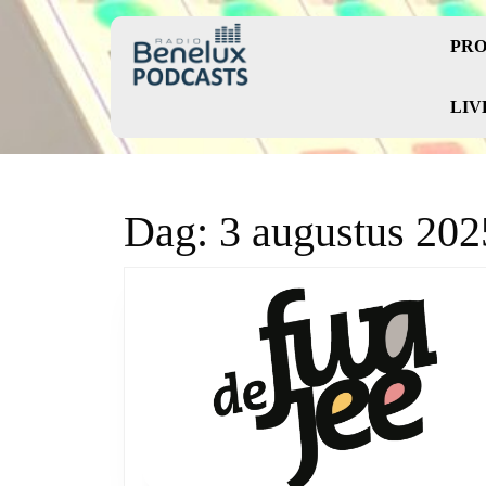
Skip
to
PRO
content
Skip
to
LIV
content
Dag:
3 augustus 202