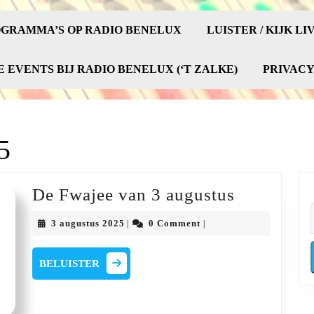
GRAMMA’S OP RADIO BENELUX
LUISTER / KIJK LI
E EVENTS BIJ RADIO BENELUX (‘T ZALKE)
PRIVAC
5
De
De Fwajee van 3 augustus
Fwajee
3
3 augustus 2025
0 Comment
|
|
van
augustus
2025
3
BELUISTER
BELUISTER
augustus