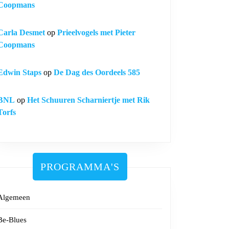
Coopmans
Carla Desmet
op
Prieelvogels met Pieter
Coopmans
Edwin Staps
op
De Dag des Oordeels 585
BNL
op
Het Schuuren Scharniertje met Rik
Torfs
PROGRAMMA'S
Algemeen
Be-Blues