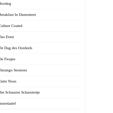
Bootleg
Breakfast In Dunestreet
Culture Coated
Das Ernst
De Dag des Oordeels
De Fwajee
Durango Sessions
Entre Nous
Het Schuuren Scharniertje
Innertiatief