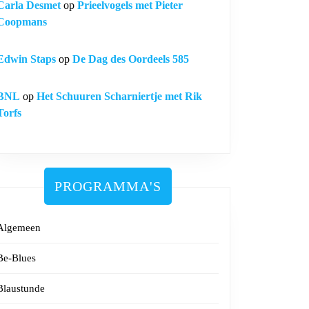
Carla Desmet
op
Prieelvogels met Pieter
Coopmans
Edwin Staps
op
De Dag des Oordeels 585
BNL
op
Het Schuuren Scharniertje met Rik
Torfs
PROGRAMMA'S
Algemeen
Be-Blues
Blaustunde