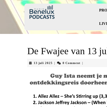
Skip
to
PRO
content
Skip
to
LIV
content
De Fwajee van 13 ju
13
13 juli 2025
0 Comment
|
|
juli
2025