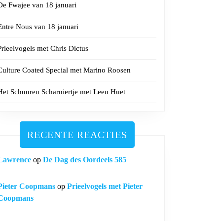
De Fwajee van 18 januari
Entre Nous van 18 januari
Prieelvogels met Chris Dictus
Culture Coated Special met Marino Roosen
Het Schuuren Scharniertje met Leen Huet
RECENTE REACTIES
Lawrence
op
De Dag des Oordeels 585
Pieter Coopmans
op
Prieelvogels met Pieter
Coopmans