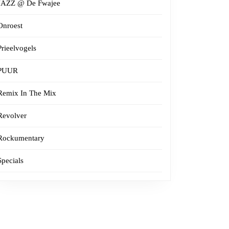
JAZZ @ De Fwajee
Onroest
Prieelvogels
PUUR
Remix In The Mix
Revolver
Rockumentary
Specials