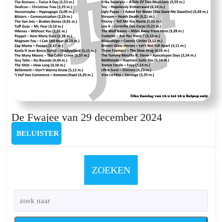
2024
De
De Fwajee van 29 december 2024
Fwajee
BELUISTER
BELUISTER
van
29
december
ZOEKEN
2024