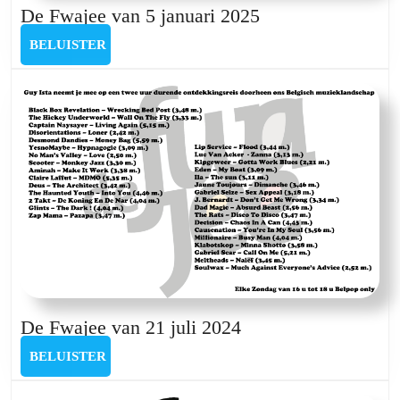
De
De Fwajee van 5 januari 2025
Fwajee
BELUISTER
BELUISTER
van
5
januari
2025
De
De Fwajee van 21 juli 2024
Fwajee
BELUISTER
BELUISTER
van
21