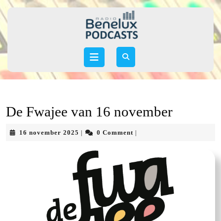
Skip
to
content
Skip
to
Open
content
Button
De Fwajee van 16 november
16
16 november 2025
0 Comment
|
|
november
2025