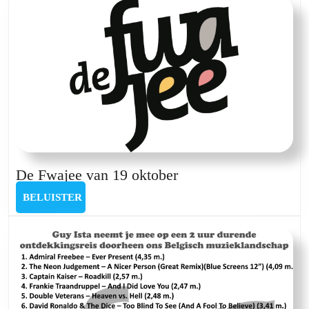
juli
2024
De
De Fwajee van 19 oktober
Fwajee
BELUISTER
BELUISTER
van
19
oktober