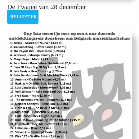
De
De Fwajee van 28 december
Fwajee
BELUISTER
BELUISTER
van
28
december