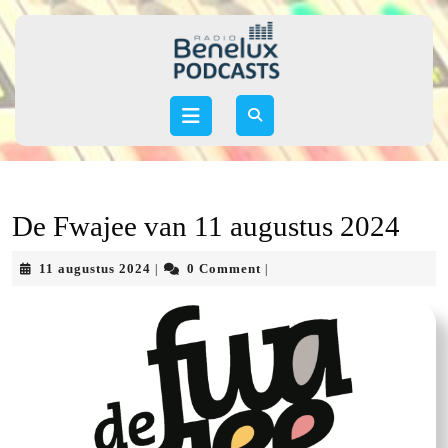
Skip
to
content
Skip
to
Open
content
Button
De Fwajee van 11 augustus 2024
11
11 augustus 2024
0 Comment
|
|
augustus
2024