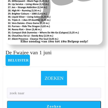
De
De Fwajee van 1 juni
Fwajee
BELUISTER
BELUISTER
van
1
juni
ZOEKEN
Zoeken