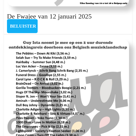
De
De Fwajee van 12 januari 2025
Fwajee
BELUISTER
BELUISTER
van
12
januari
2025