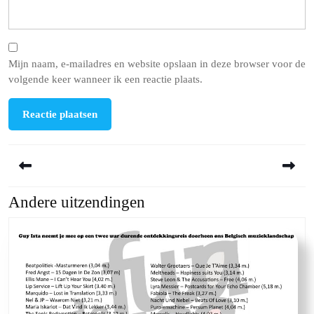
Mijn naam, e-mailadres en website opslaan in deze browser voor de
volgende keer wanneer ik een reactie plaats.
Berichtnavigatie
Andere uitzendingen
Previous
Next
post:
post: