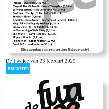
De
De Fwajee van 23 februari 2025
Fwajee
BELUISTER
BELUISTER
van
23
februari
2025