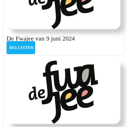
De
De Fwajee van 9 juni 2024
Fwajee
BELUISTER
BELUISTER
van
9
juni
2024