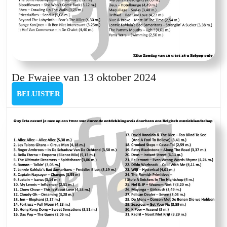
De
De Fwajee van 13 oktober 2024
Fwajee
BELUISTER
BELUISTER
van
13
oktober
2024