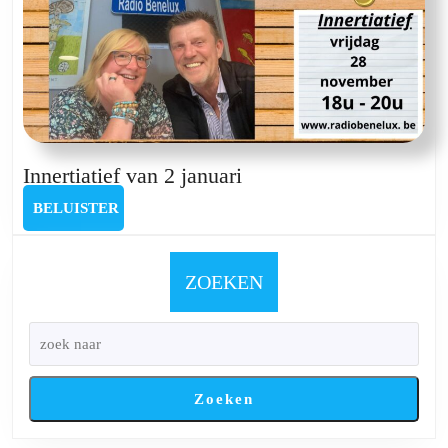
Innertiatief
Innertiatief van 2 januari
van
BELUISTER
BELUISTER
2
januari
ZOEKEN
Zoeken