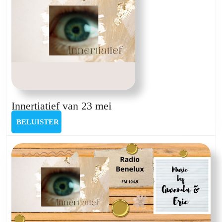
Innertiatief
Innertiatief van 23 mei
van
BELUISTER
BELUISTER
23
mei