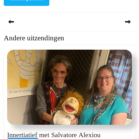
Berichtnavigatie
Andere uitzendingen
Previous
Next
post:
post:
Innertiatief
Innertiatief met Salvatore Alexiou