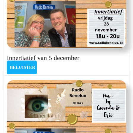
Innertiatief
Innertiatief van 5 december
van
BELUISTER
BELUISTER
5
december