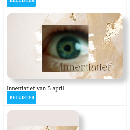
BELUISTER
Tanika
Kenens
Innertiatief
Innertiatief van 5 april
van
BELUISTER
BELUISTER
5
april