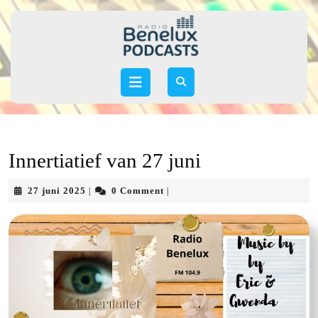
Skip
to
content
Skip
to
Open
content
Button
Innertiatief van 27 juni
27
27 juni 2025
0 Comment
|
|
juni
2025