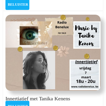
met
BELUISTER
BELUISTER
Salvatore
Alexiou
Innertiatief
Innertiatief met Tanika Kenens
met
BELUISTER