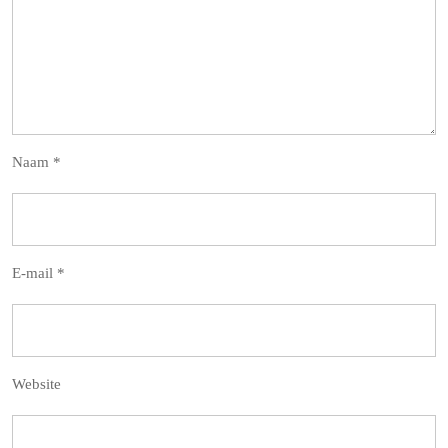
Naam
*
E-mail
*
Website