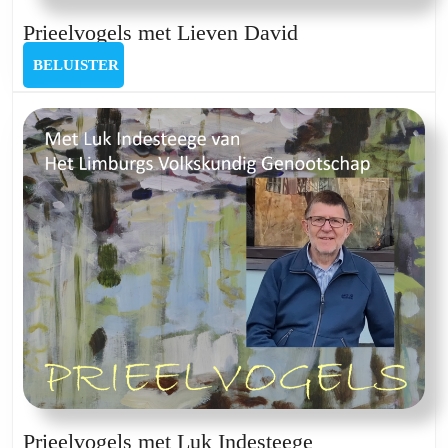
Prieelvogels
Prieelvogels met Lieven David
met
BELUISTER
BELUISTER
Lieven
David
Prieelvogels
Prieelvogels met Luk Indesteege