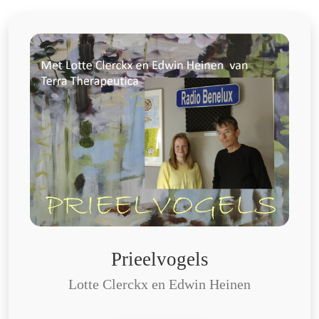
Prieelvogels
Lotte Clerckx en Edwin Heinen