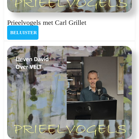
Prieelvogels
Prieelvogels met Carl Grillet
met
BELUISTER
BELUISTER
Carl
Grillet