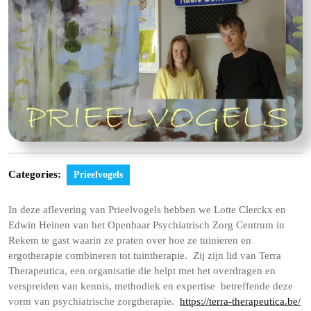
Categories:
Prieelvogels
In deze aflevering van Prieelvogels hebben we Lotte Clerckx en
Edwin Heinen van het Openbaar Psychiatrisch Zorg Centrum in
Rekem te gast waarin ze praten over hoe ze tuinieren en
ergotherapie combineren tot tuintherapie. Zij zijn lid van Terra
Therapeutica, een organisatie die helpt met het overdragen en
verspreiden van kennis, methodiek en expertise betreffende deze
vorm van psychiatrische zorgtherapie.
https://terra-therapeutica.be/