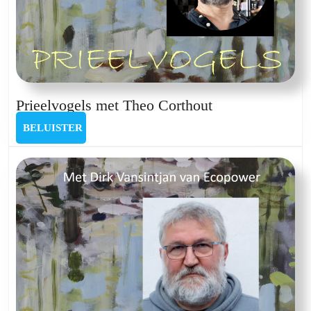
Prieelvogels
Prieelvogels met Theo Corthout
met
BELUISTER
BELUISTER
Theo
Corthout