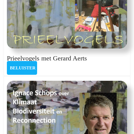
Prieelvogels
Prieelvogels met Gerard Aerts
met
BELUISTER
BELUISTER
Gerard
Aerts