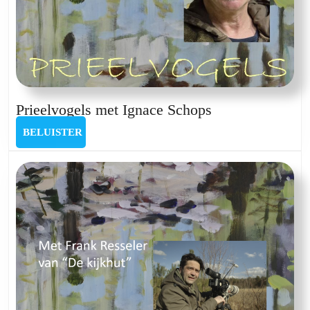
Prieelvogels
Prieelvogels met Ignace Schops
met
BELUISTER
BELUISTER
Ignace
Schops