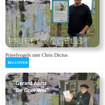
Prieelvogels
Prieelvogels met Chris Dictus
met
BELUISTER
BELUISTER
Chris
Dictus