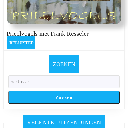
Prieelvogels
Prieelvogels met Frank Resseler
met
BELUISTER
BELUISTER
Frank
Resseler
ZOEKEN
Zoeken
RECENTE UITZENDINGEN