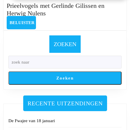
Prieelvogels met Gerlinde Gilissen en
Prieelvogels
Herwig Nulens
met
BELUISTER
BELUISTER
Gerlinde
Gilissen
en
ZOEKEN
Herwig
Nulens
Zoeken
RECENTE UITZENDINGEN
De Fwajee van 18 januari