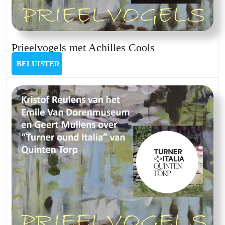
Prieelvogels
Prieelvogels met Achilles Cools
met
BELUISTER
BELUISTER
Achilles
Cools