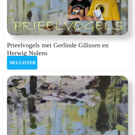
Prieelvogels met Gerlinde Gilissen en
Prieelvogels
Herwig Nulens
met
BELUISTER
BELUISTER
Gerlinde
Gilissen
en
Herwig
Nulens