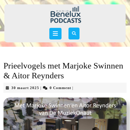
Skip
to
content
Skip
to
Open
content
Button
Prieelvogels met Marjoke Swinnen
& Aitor Reynders
30
30 maart 2025
0 Comment
|
|
maart
2025