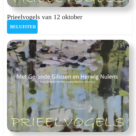
Prieelvogels
Prieelvogels van 12 oktober
van
BELUISTER
BELUISTER
12
oktober