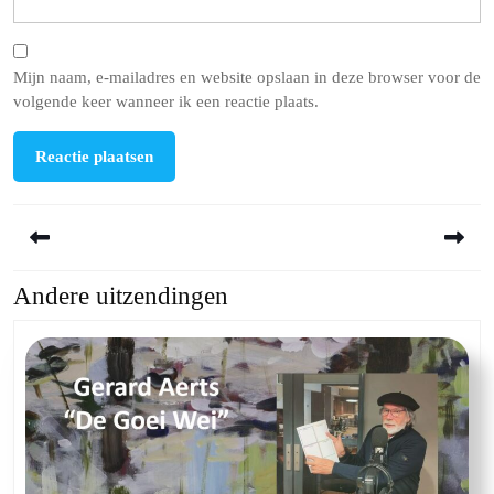
Mijn naam, e-mailadres en website opslaan in deze browser voor de
volgende keer wanneer ik een reactie plaats.
Berichtnavigatie
Andere uitzendingen
Previous
Next
post:
post: