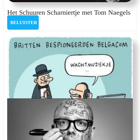
He
Het Schuuren Scharniertje met Tom Naegels
Sc
BELUISTER
BELUISTER
Sch
me
To
Nae