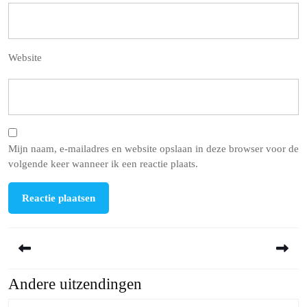
Website
Mijn naam, e-mailadres en website opslaan in deze browser voor de
volgende keer wanneer ik een reactie plaats.
Berichtnavigatie
Andere uitzendingen
Previous
Next
post:
post: