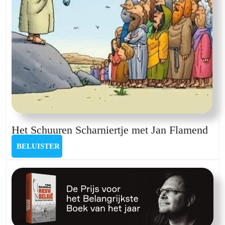
Het
Het Schuuren Scharniertje met Jan Flamend
Sch
BELUISTER
BELUISTER
Sch
met
Jan
Fla