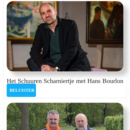
He
Het Schuuren Scharniertje met Hans Bourlon
Sc
BELUISTER
BELUISTER
Sc
me
Ha
Bo