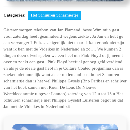
Categories:
Het Schuuren Scharniertje
Gisterenmorgen telefoon van Jan Flamend, beste Wim mijn gast
voor zaterdag heeft geannuleerd wegens ziekte . Ja Jan en hebt ge
een vervanger ? Euh……eigenlijk niet maar
ik kan er ook niet zijn
want ik ben met de Videikes in Nederland ah zo…. We kunnen 2
dingen doen ofwel spelen we een heel uur Pink Floyd of jij neemt
over en zoekt een gast . Pink Floyd heeft al genoeg geld verdiend
en als je de ideale gast hebt in je Culture Coated progamma dan is
zoeken niet moeilijk want als er nu iemand past in het Schuuren
scharniertje dan is het wel Philippe Gysels (Bnp Paribas en schrijver
van het boek samen met Koen De Leus De Nieuwe
Wereldeconomie uitgever Lannoo) zaterdag van 12 u tot 13 u Het
Schuuren scharniertje met Philippe Gysels! Luisteren begot nu dat
Jan met de Videikes in Nederland zit