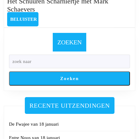
Het Schuuren Scharniertje met Mark
Het
Schaevers
Schuuren
BELUISTER
BELUISTER
Scharniertje
met
Mark
ZOEKEN
Schaevers
Zoeken
RECENTE UITZENDINGEN
De Fwajee van 18 januari
Entre Nous van 18 januari