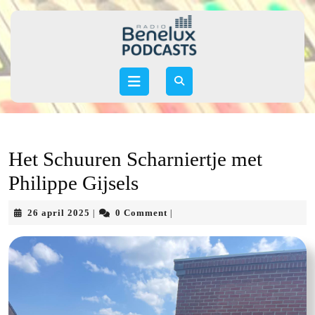
Skip
to
content
Skip
to
Open
content
Button
Het Schuuren Scharniertje met
Philippe Gijsels
26
26 april 2025
0 Comment
|
|
april
2025