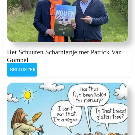
Het Schuuren Scharniertje met Patrick Van
Het
Gompel
Schuuren
BELUISTER
BELUISTER
Scharniertje
met
Patrick
Van
Gompel