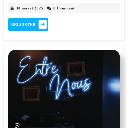
Fwajee
30
30 maart 2025
0 Comment
|
|
van
maart
2025
30
BELUISTER
BELUISTER
maart
2025