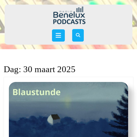
Skip
to
content
Skip
to
Open
content
Button
Dag:
30 maart 2025