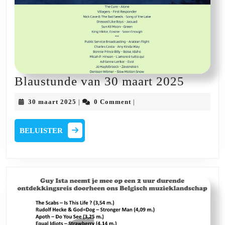
Blaust
Blaustunde van 30 maart 2025
van
30
30 maart 2025
0 Comment
|
|
30
maart
2025
maart
BELUISTER
BELUISTER
2025