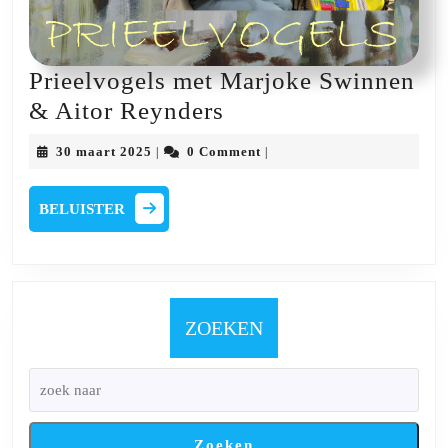
Prieelvogels met Marjoke Swinnen
Prieelvogels
& Aitor Reynders
met
30
30 maart 2025
0 Comment
|
|
Marjoke
maart
2025
Swinnen
BELUISTER
BELUISTER
&
Aitor
Reynders
ZOEKEN
Zoeken