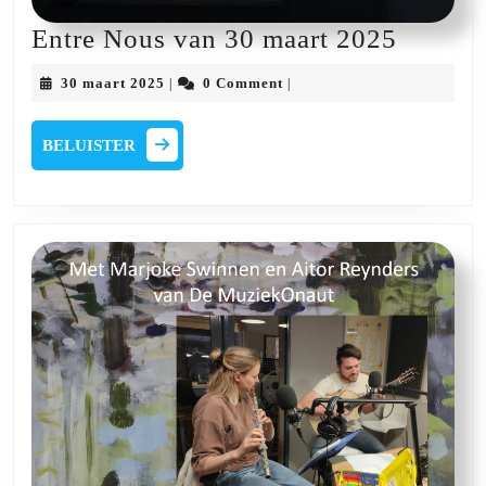
Entre
Entre Nous van 30 maart 2025
Nous
30
30 maart 2025
0 Comment
|
|
van
maart
2025
30
BELUISTER
BELUISTER
maart
2025