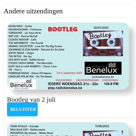
Andere uitzendingen
Previous
Next
post:
post:
Bootleg
Bootleg van 2 juli
van
BELUISTER
BELUISTER
2
juli