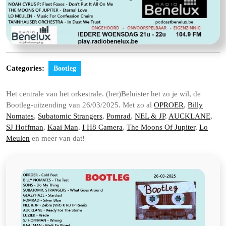
Categories:
Bootleg
Het centrale van het orkestrale. (her)Beluister het zo je wil, de
Bootleg-uitzending van 26/03/2025. Met zo al
OPROER
,
Billy
Nomates
,
Subatomic Strangers
,
Pomrad
,
NEL & JP
,
AUCKLANE
,
SJ Hoffman
,
Kaai Man
,
I H8 Camera
,
The Moons Of Jupiter
,
Lo
Meulen
en meer van dat!