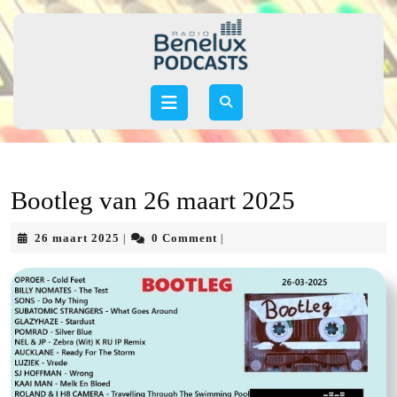
Skip
to
content
Skip
to
Open
content
Button
Bootleg van 26 maart 2025
26
26 maart 2025
0 Comment
|
|
maart
2025