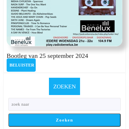
Bootleg
Bootleg van 25 september 2024
van
BELUISTER
BELUISTER
25
september
2024
ZOEKEN
Zoeken