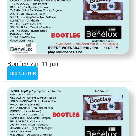
Bootleg
Bootleg van 11 juni
van
BELUISTER
BELUISTER
11
juni