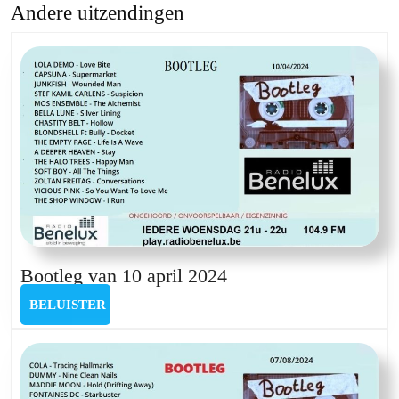
Andere uitzendingen
Previous
Next
post:
post:
Bootleg
Bootleg van 10 april 2024
van
BELUISTER
BELUISTER
10
april
2024