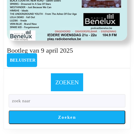
Bootleg
Bootleg van 9 april 2025
van
BELUISTER
BELUISTER
9
april
2025
ZOEKEN
Zoeken