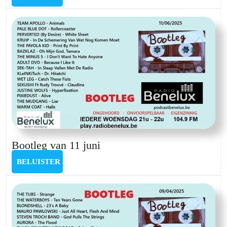
12
november
Bootleg
Bootleg van 11 juni
van
BELUISTER
BELUISTER
11
juni