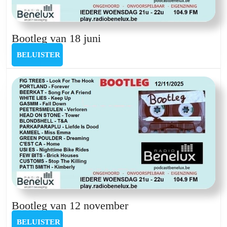
Bootleg
Bootleg van 18 juni
van
BELUISTER
BELUISTER
18
juni
Bootleg
Bootleg van 12 november
van
BELUISTER
BELUISTER