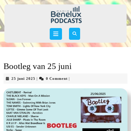
Skip
to
content
Skip
to
Open
content
Button
Bootleg van 25 juni
25
25 juni 2025
0 Comment
|
|
juni
2025