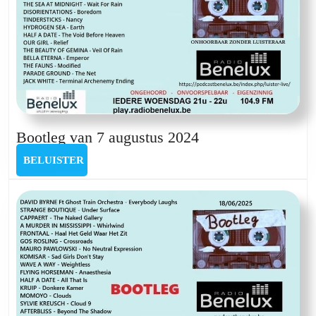
Bootleg
Bootleg van 7 augustus 2024
van
BELUISTER
BELUISTER
7
augustus
2024