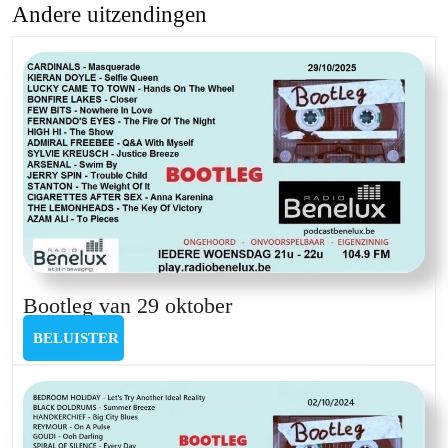
Andere uitzendingen
Previous
Next
post:
post:
Bootleg
Bootleg van 29 oktober
van
BELUISTER
BELUISTER
29
oktober