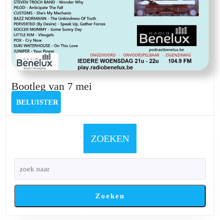
Bootleg
Bootleg van 7 mei
van
BELUISTER
BELUISTER
7
mei
ZOEKEN
Zoeken