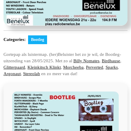
Categories:
Bootleg
Gortepap als luistermap. (her)Beluister het zo je wil, de Bootleg-
uitzending van 28/05/2025. Met zo al
Billy Nomates
,
Birdhause
,
Glitterpaard
,
Kleinkitsch Klinkt
,
Morcheeba
,
Perverted
,
Sparks
,
Argonaut
,
Stereolab
en zo meer van dat!