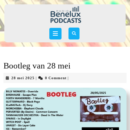
Skip
to
content
Skip
to
Open
content
Button
Bootleg van 28 mei
28
28 mei 2025
0 Comment
|
|
mei
2025