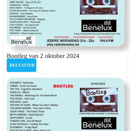
Bootleg
Bootleg van 2 oktober 2024
van
BELUISTER
BELUISTER
2
oktober
2024