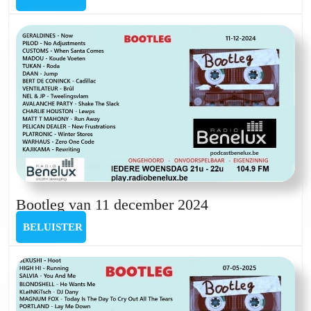
17
juli
2024
Bootleg
Bootleg van 11 december 2024
van
BELUISTER
BELUISTER
11
december
2024