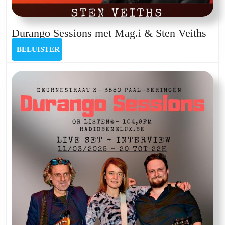
Dur
Durango Sessions met Mag.i & Sten Veiths
Ses
BELUISTER
BELUISTER
met
Mag
&
Ste
Veit