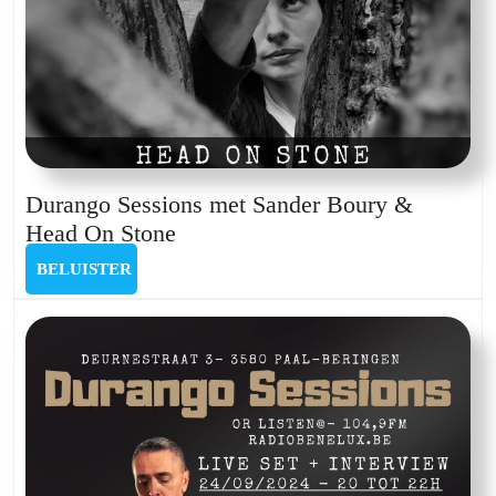
Durango Sessions met Sander Boury &
Durango
Head On Stone
Sessions
BELUISTER
BELUISTER
met
Sander
Boury
&
Head
On
Stone