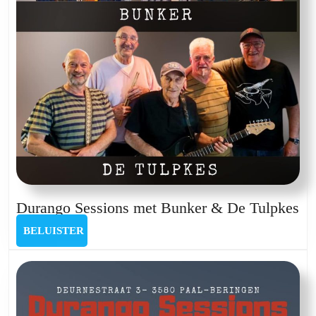
Du
Durango Sessions met Bunker & De Tulpkes
Se
BELUISTER
BELUISTER
me
Bu
&
D