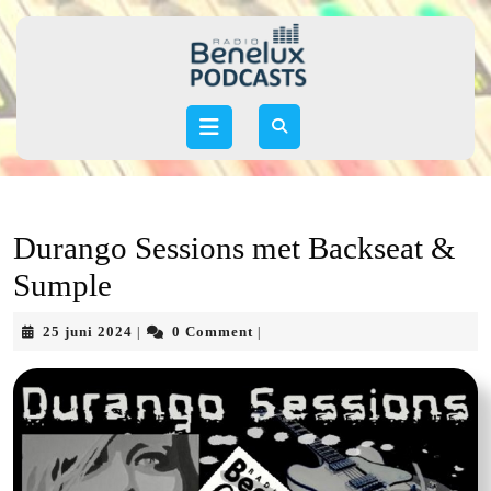
Skip
to
content
Skip
to
Open
content
Button
Durango Sessions met Backseat &
Sumple
25
25 juni 2024
0 Comment
|
|
juni
2024