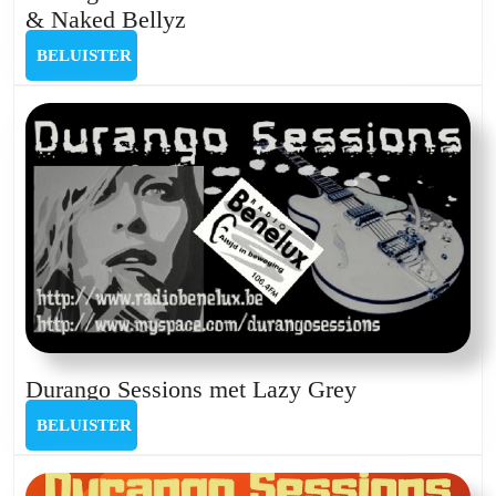
Durango
& Naked Bellyz
Sessions
BELUISTER
BELUISTER
met
Chris
Jacobsen
Band
&
Naked
Bellyz
Durango
Durango Sessions met Lazy Grey
Sessions
BELUISTER
BELUISTER
met
Lazy