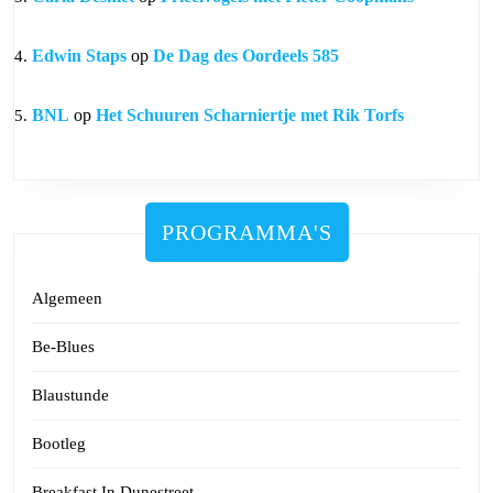
Edwin Staps
op
De Dag des Oordeels 585
BNL
op
Het Schuuren Scharniertje met Rik Torfs
PROGRAMMA'S
Algemeen
Be-Blues
Blaustunde
Bootleg
Breakfast In Dunestreet