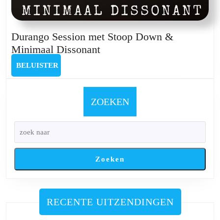
Durango Session met Stoop Down &
Durango
Minimaal Dissonant
Session
BELUISTER
BELUISTER
met
Stoop
Down
ZOEKEN
&
Minimaal
Dissonant
Zoeken
RECENTE UITZENDINGEN