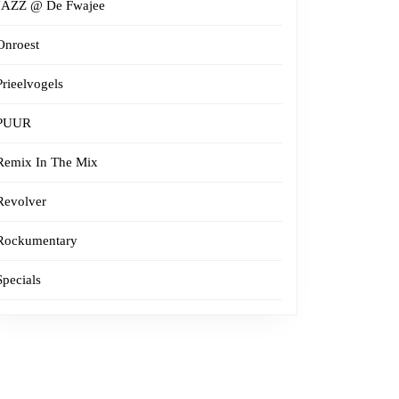
JAZZ @ De Fwajee
Onroest
Prieelvogels
PUUR
Remix In The Mix
Revolver
Rockumentary
Specials