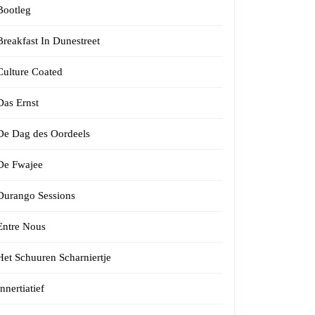
Bootleg
Breakfast In Dunestreet
Culture Coated
Das Ernst
De Dag des Oordeels
De Fwajee
Durango Sessions
Entre Nous
Het Schuuren Scharniertje
Innertiatief