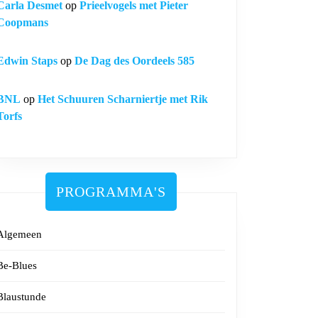
Carla Desmet
op
Prieelvogels met Pieter
Coopmans
Edwin Staps
op
De Dag des Oordeels 585
BNL
op
Het Schuuren Scharniertje met Rik
Torfs
PROGRAMMA'S
Algemeen
Be-Blues
Blaustunde