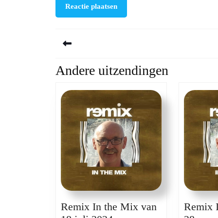
Berichtnavigatie
Andere uitzendingen
Previous
post:
Remix In the Mix van
Remix I