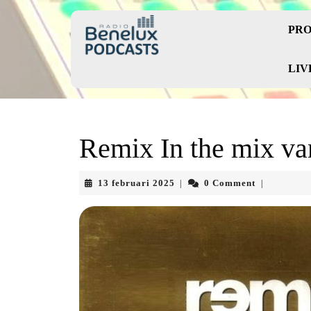
Skip
to
PRO
content
Skip
to
LIV
content
Remix In the mix va
13
13 februari 2025
0 Comment
|
|
februari
2025