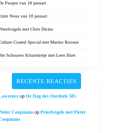
De Fwajee van 18 januari
Entre Nous van 18 januari
Prieelvogels met Chris Dictus
Culture Coated Special met Marino Roosen
Het Schuuren Scharniertje met Leen Huet
RECENTE REACTIES
Lawrence
op
De Dag des Oordeels 585
Pieter Coopmans
op
Prieelvogels met Pieter
Coopmans