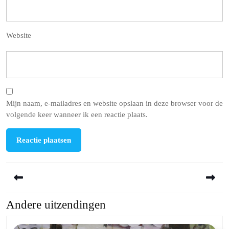
Website
Mijn naam, e-mailadres en website opslaan in deze browser voor de
volgende keer wanneer ik een reactie plaats.
Berichtnavigatie
Andere uitzendingen
Previous
Next
post:
post: