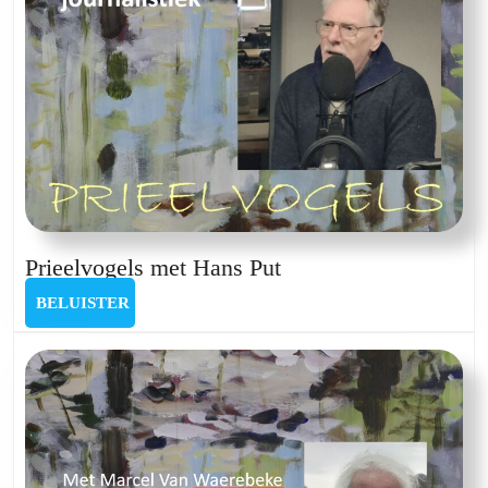
Prieelvogels
Prieelvogels met Hans Put
met
BELUISTER
BELUISTER
Hans
Put