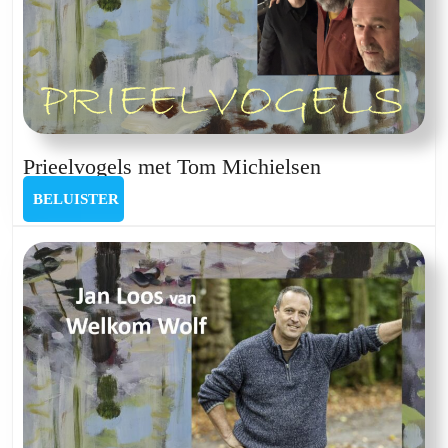
Prieelvogels
Prieelvogels met Tom Michielsen
met
BELUISTER
BELUISTER
Tom
Michielsen