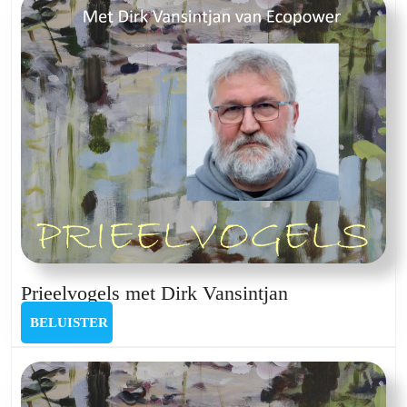
Prieelvogels
Prieelvogels met Dirk Vansintjan
met
BELUISTER
BELUISTER
Dirk
Vansintjan