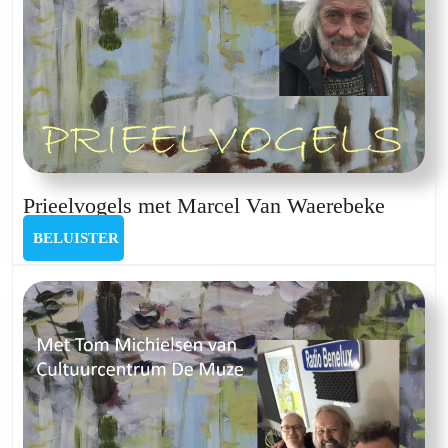
Prieelv
Prieelvogels met Marcel Van Waerebeke
met
BELUISTER
BELUISTER
Marcel
Van
Waere