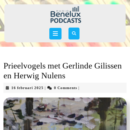
Skip
to
content
Skip
to
Open
content
Button
Prieelvogels met Gerlinde Gilissen
en Herwig Nulens
16
16 februari 2025
0 Comments
|
|
februari
2025