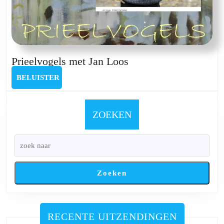
Prieelvogels
Prieelvogels met Jan Loos
met
BELUISTER
BELUISTER
Jan
Loos
ZOEKEN
Zoeken
RECENTE UITZENDINGEN