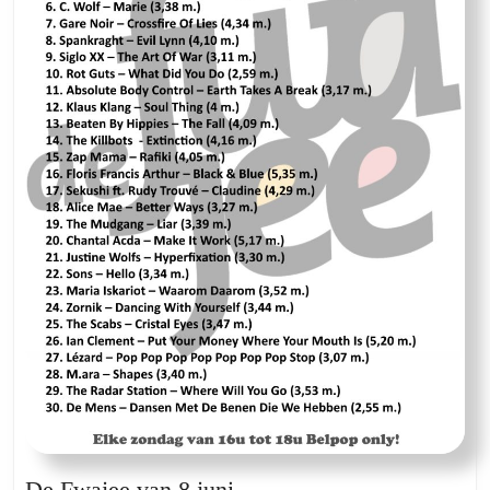
De
De Fwajee van 8 juni