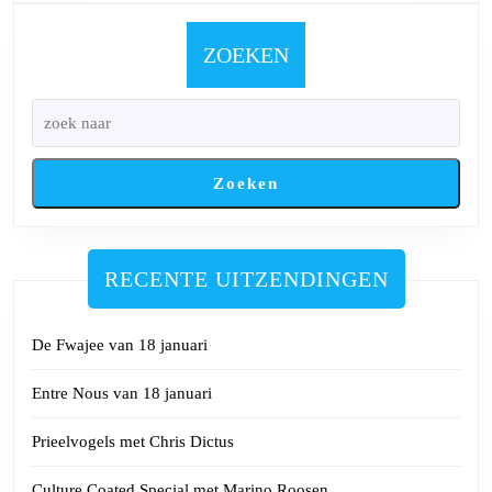
20
april
ZOEKEN
Zoeken
RECENTE UITZENDINGEN
De Fwajee van 18 januari
Entre Nous van 18 januari
Prieelvogels met Chris Dictus
Culture Coated Special met Marino Roosen