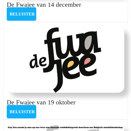
De
De Fwajee van 14 december
Fwajee
BELUISTER
BELUISTER
van
14
december
De
De Fwajee van 19 oktober
Fwajee
BELUISTER
BELUISTER
van
19