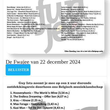
oktober
De
De Fwajee van 22 december 2024
Fwajee
BELUISTER
BELUISTER
van
22
december
2024