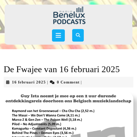
Skip
to
content
Skip
to
Open
content
Button
De Fwajee van 16 februari 2025
16
16 februari 2025
0 Comment
|
|
februari
2025