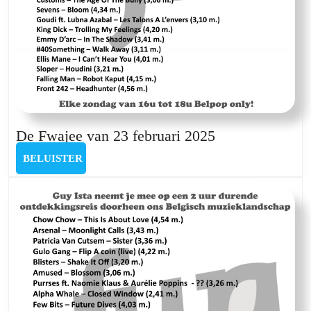
De
De Fwajee van 23 februari 2025
Fwajee
BELUISTER
BELUISTER
van
23
februari
2025