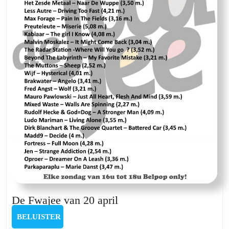
De
De Fwajee van 20 april
Fwajee
BELUISTER
BELUISTER
van