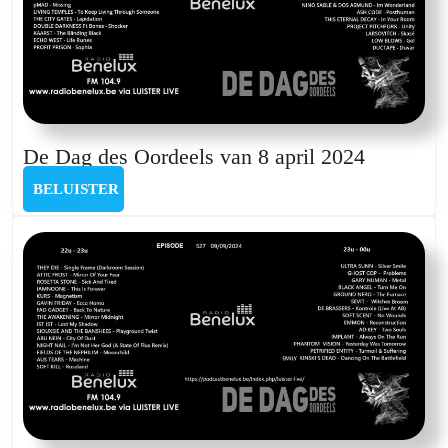
2025
De
De Dag des Oordeels van 8 april 2024
Dag
BELUISTER
BELUISTER
des
Oordeels
van
8
april
2024