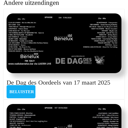
Andere uitzendingen
Previous
Next
post:
post:
De
De Dag des Oordeels van 17 maart 2025
Dag
BELUISTER
BELUISTER
des
Oordee
van
17
maart