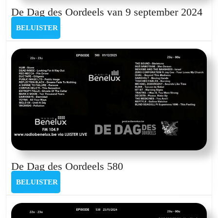
De
De Dag des Oordeels van 9 september 2024
Da
BELUISTER
BELUISTER
des
Oor
van
9
sep
202
De
De Dag des Oordeels 580
Dag
BELUISTER
BELUISTER
des
Oordeels
580