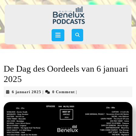
Skip
to
content
Skip
to
Open
content
Button
De Dag des Oordeels van 6 januari
2025
6
6 januari 2025
0 Comment
|
|
januari
2025