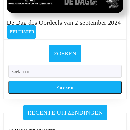
De
De Dag des Oordeels van 2 september 2024
Da
BELUISTER
BELUISTER
des
Oor
van
ZOEKEN
2
sep
202
Zoeken
RECENTE UITZENDINGEN