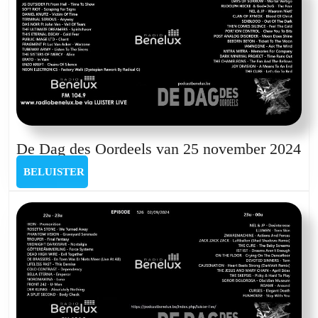
D
De Dag des Oordeels van 25 november 2024
Da
BELUISTER
BELUISTER
de
Oo
va
25
no
20