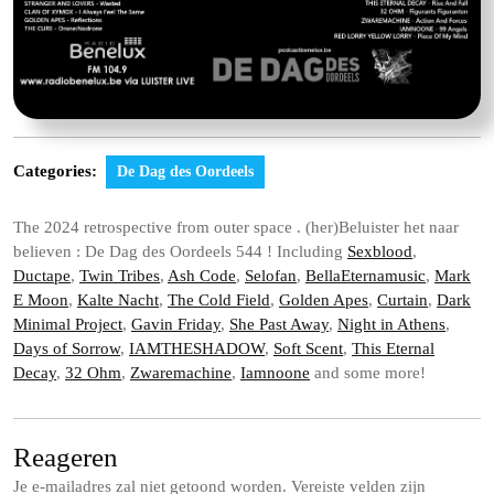
Categories:
De Dag des Oordeels
The 2024 retrospective from outer space . (her)Beluister het naar
believen : De Dag des Oordeels 544 ! Including
Sexblood
,
Ductape
,
Twin Tribes
,
Ash Code
,
Selofan
,
BellaEternamusic
,
Mark
E Moon
,
Kalte Nacht
,
The Cold Field
,
Golden Apes
,
Curtain
,
Dark
Minimal Project
,
Gavin Friday
,
She Past Away
,
Night in Athens
,
Days of Sorrow
,
IAMTHESHADOW
,
Soft Scent
,
This Eternal
Decay
,
32 Ohm
,
Zwaremachine
,
Iamnoone
and some more!
Reageren
Je e-mailadres zal niet getoond worden.
Vereiste velden zijn