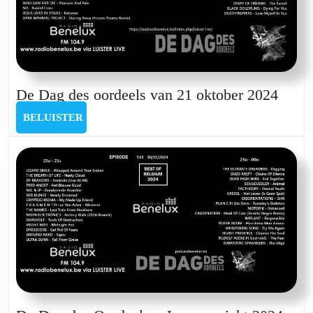
De
De Dag des oordeels van 21 oktober 2024
Dag
BELUISTER
BELUISTER
des
oorde
van
21
oktob
2024