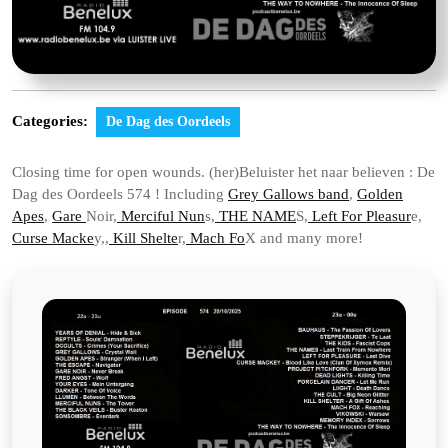
Categories:
De Dag des Oordeels
Closing time for open wounds. (her)Beluister het naar believen : De
Dag des Oordeels 574 ! Including
Grey Gallows band
,
Golden
Apes
,
Gare
Noir,
Merciful Nun
s,
THE NAME
S,
Left For Pleasur
e,
Curse Macke
y,,
Kill Shelte
r,
Mach Fo
X and many more!