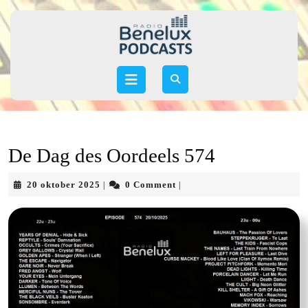
Skip
to
content
Skip
to
Open
content
Button
De Dag des Oordeels 574
20
20 oktober 2025
0 Comment
|
|
oktober
2025