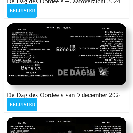
De
De Dag des Oordeels – Jaaroverzicht 2024
Dag
BELUISTER
BELUISTER
des
Oord
–
Jaar
2024
De
De Dag des Oordeels van 9 december 2024
Dag
BELUISTER
BELUISTER
des
Oor
van