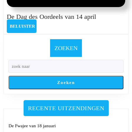
De
De Dag des Oordeels van 14 april
Dag
BELUISTER
BELUISTER
des
Oordeels
van
ZOEKEN
14
april
Zoeken
RECENTE UITZENDINGEN
De Fwajee van 18 januari