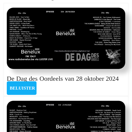
post:
post:
De
De Dag des Oordeels van 28 oktober 2024
Dag
BELUISTER
BELUISTER
des
Oord
van
28
okto
2024