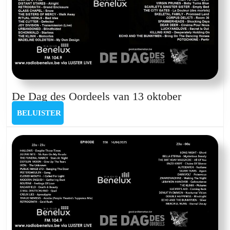
9
dec
202
De
De Dag des Oordeels van 13 oktober
Dag
BELUISTER
BELUISTER
des
Oordeels
van
13
oktober