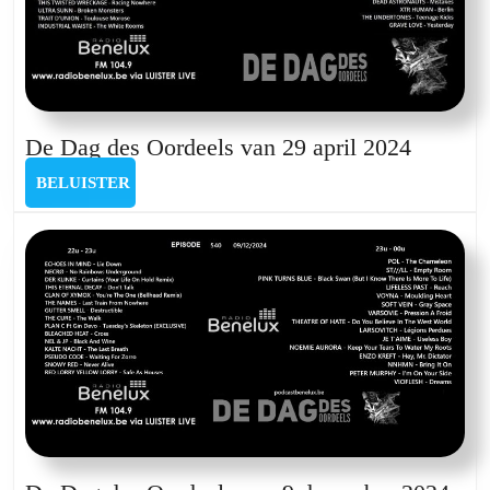
De
De Dag des Oordeels van 29 april 2024
Dag
BELUISTER
BELUISTER
des
Oordeel
van
29
april
2024