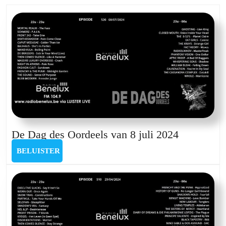
post:
post:
De
De Dag des Oordeels van 8 juli 2024
Dag
BELUISTER
BELUISTER
des
Oordeels
van
8
juli
2024