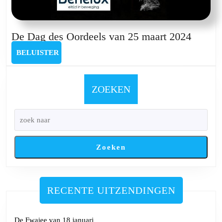
De
De Dag des Oordeels van 25 maart 2024
Dag
BELUISTER
BELUISTER
des
Oordee
van
ZOEKEN
25
maart
2024
Zoeken
RECENTE UITZENDINGEN
De Fwajee van 18 januari