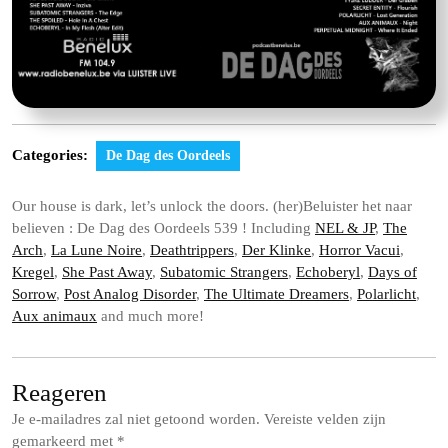
Categories:
De Dag des Oordeels
Our house is dark, let’s unlock the doors. (her)Beluister het naar
believen : De Dag des Oordeels 539 ! Including
NEL & JP
,
The
Arch
,
La Lune Noire
,
Deathtrippers
,
Der Klinke
,
Horror Vacui
,
Kregel
,
She Past Away
,
Subatomic Strangers
,
Echoberyl
,
Days of
Sorrow
,
Post Analog Disorder
,
The Ultimate Dreamers
,
Polarlicht
,
Aux animaux
and much more!
Reageren
Je e-mailadres zal niet getoond worden.
Vereiste velden zijn
gemarkeerd met
*