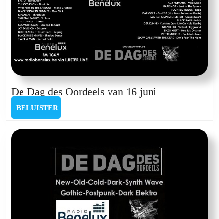
23
juni
De
De Dag des Oordeels van 16 juni
Dag
BELUISTER
BELUISTER
des
Oordeels
van
16
juni