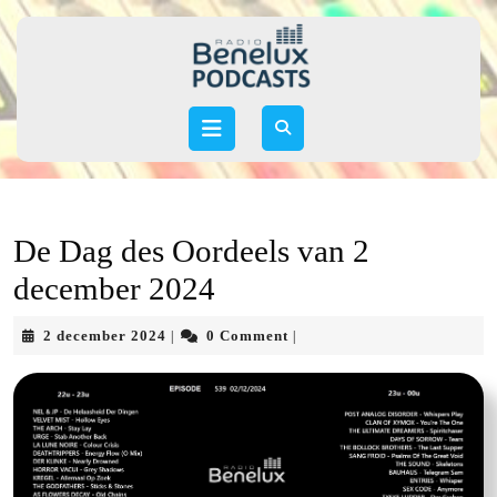
Skip
to
content
Skip
to
Open
content
Button
De Dag des Oordeels van 2
december 2024
2
2 december 2024
0 Comment
|
|
december
2024