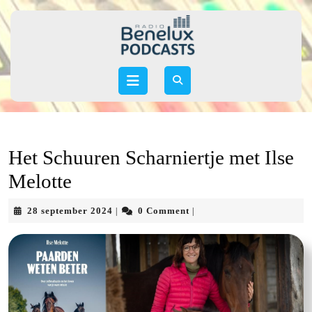
Skip
to
content
Skip
to
Open
content
Button
Het Schuuren Scharniertje met Ilse
Melotte
28
28 september 2024
0 Comment
|
|
september
2024