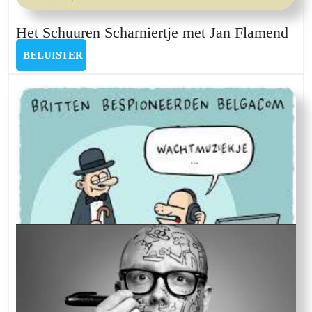
Het
Het Schuuren Scharniertje met Jan Flamend
Sch
BELUISTER
BELUISTER
Sch
met
Jan
Fla