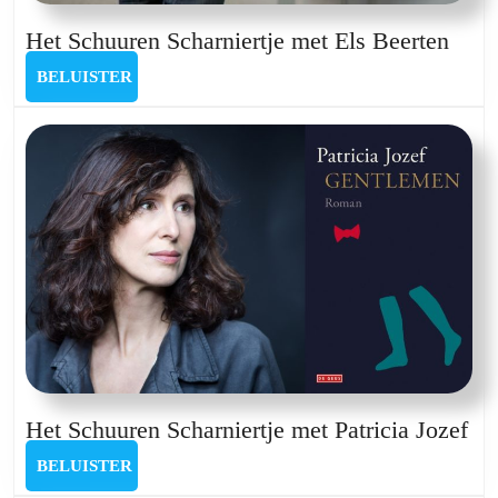
Het
Het Schuuren Scharniertje met Els Beerten
Schu
BELUISTER
BELUISTER
Schar
met
Els
Beer
He
Het Schuuren Scharniertje met Patricia Jozef
Sc
BELUISTER
BELUISTER
Sch