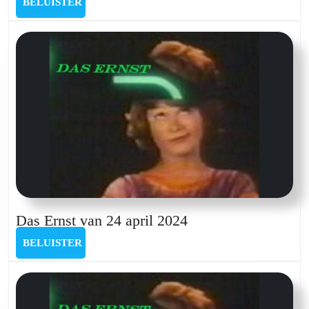
BELUISTER
BELUISTER
van
25
januari
2025
Das
Das Ernst van 24 april 2024
Ernst
BELUISTER
BELUISTER
van
24
april