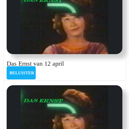
2024
Das
Das Ernst van 12 april
Ernst
BELUISTER
BELUISTER
van
12
april