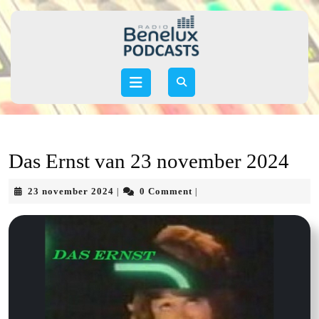
Skip
to
content
Skip
to
Open
content
Button
Das Ernst van 23 november 2024
23
23 november 2024
0 Comment
|
|
november
2024