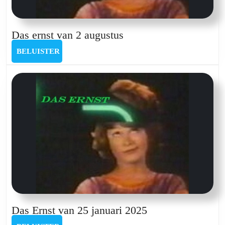
Das
Das ernst van 2 augustus
ernst
BELUISTER
BELUISTER
van
2
augustus
Das
Das Ernst van 25 januari 2025
Ernst