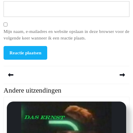
Mijn naam, e-mailadres en website opslaan in deze browser voor de
volgende keer wanneer ik een reactie plaats.
Berichtnavigatie
Andere uitzendingen
Previous
Next
post:
post: