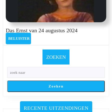
Das
Das Ernst van 24 augustus 2024
Ernst
BELUISTER
BELUISTER
van
24
augustus
ZOEKEN
2024
Zoeken
RECENTE UITZENDINGEN