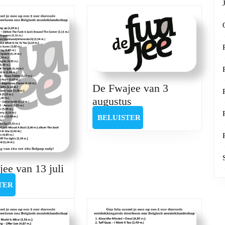
post:
De Fwajee van 3
De
augustus
Fwajee
BELUISTER
BELUISTER
van
3
augustus
De
ee van 13 juli
Fwajee
BELUISTER
TER
van
13
juli