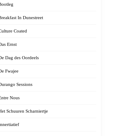
Bootleg
Breakfast In Dunestreet
Culture Coated
Das Ernst
De Dag des Oordeels
De Fwajee
Durango Sessions
Entre Nous
Het Schuuren Scharniertje
Innertiatief