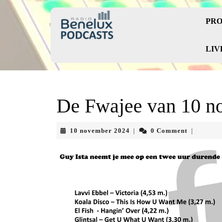
Skip
to
PRO
content
Skip
to
LIV
content
De Fwajee van 10 n
10
10 november 2024
0 Comment
|
|
november
2024