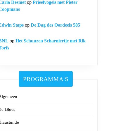
Carla Desmet
op
Prieelvogels met Pieter
Coopmans
Edwin Staps
op
De Dag des Oordeels 585
BNL
op
Het Schuuren Scharniertje met Rik
Torfs
PROGRAMMA'S
Algemeen
Be-Blues
Blaustunde