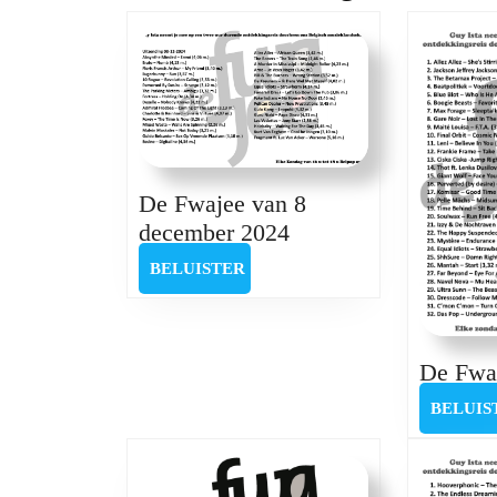
post:
De Fwajee van 8
De
december 2024
Fwajee
BELUISTER
BELUISTER
van
8
december
De Fwaj
2024
BELUIS