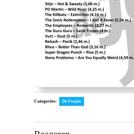
Categories:
De Fwajee
Reageren