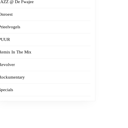
JAZZ @ De Fwajee
Onroest
Prieelvogels
PUUR
Remix In The Mix
Revolver
Rockumentary
Specials