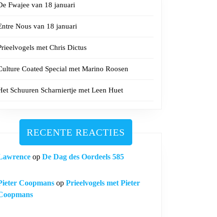
De Fwajee van 18 januari
Entre Nous van 18 januari
Prieelvogels met Chris Dictus
Culture Coated Special met Marino Roosen
Het Schuuren Scharniertje met Leen Huet
RECENTE REACTIES
Lawrence
op
De Dag des Oordeels 585
Pieter Coopmans
op
Prieelvogels met Pieter
Coopmans