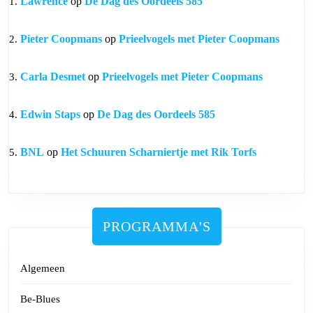
Lawrence
op
De Dag des Oordeels 585
Pieter Coopmans
op
Prieelvogels met Pieter Coopmans
Carla Desmet
op
Prieelvogels met Pieter Coopmans
Edwin Staps
op
De Dag des Oordeels 585
BNL
op
Het Schuuren Scharniertje met Rik Torfs
PROGRAMMA'S
Algemeen
Be-Blues