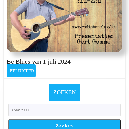
Be
Be Blues van 1 juli 2024
Blues
BELUISTER
BELUISTER
van
1
juli
ZOEKEN
2024
Zoeken