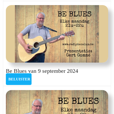
15
april
2024
Be
Be Blues van 9 september 2024
Blues
BELUISTER
BELUISTER
van
9
september
2024