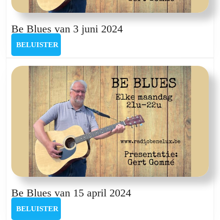
Be
Be Blues van 3 juni 2024
Blues
BELUISTER
BELUISTER
van
3
juni
2024
Be
Be Blues van 15 april 2024
Blues
BELUISTER
BELUISTER
van