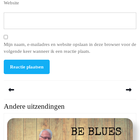
Website
Mijn naam, e-mailadres en website opslaan in deze browser voor de
volgende keer wanneer ik een reactie plaats.
Berichtnavigatie
Andere uitzendingen
Previous
Next
post:
post: