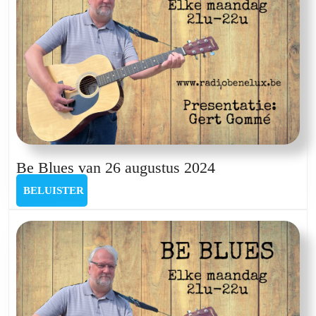
Be
Be Blues van 26 augustus 2024
Blues
BELUISTER
BELUISTER
van
26
augustus
2024