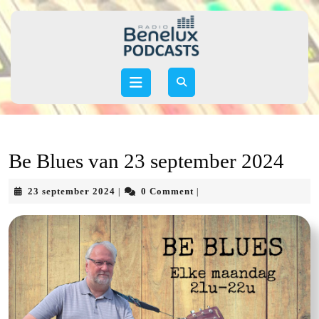
Skip
to
content
Skip
to
Open
content
Button
Be Blues van 23 september 2024
23
23 september 2024
0 Comment
|
|
september
2024