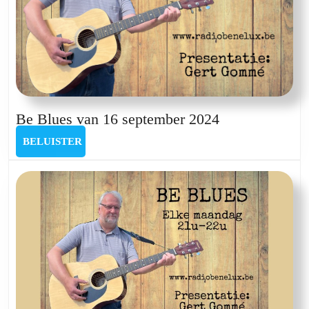
Be
Be Blues van 16 september 2024
Blues
BELUISTER
BELUISTER
van
16
september
2024