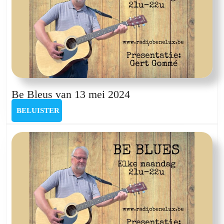
Be
Be Bleus van 13 mei 2024
Bleus
BELUISTER
BELUISTER
van
13
mei
2024