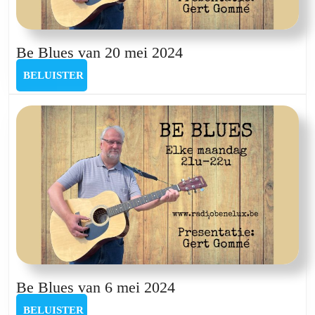
Be
Be Blues van 20 mei 2024
Blues
BELUISTER
BELUISTER
van
20
mei
2024
Be
Be Blues van 6 mei 2024
Blues
BELUISTER
BELUISTER