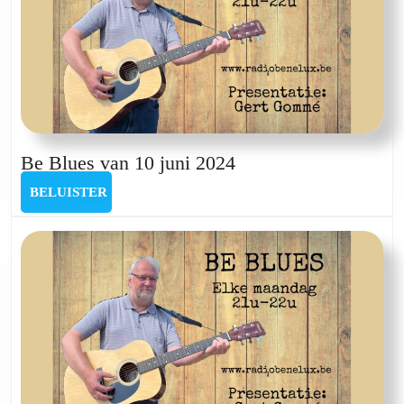
Be
Be Blues van 10 juni 2024
Blues
BELUISTER
BELUISTER
van
10
juni
2024