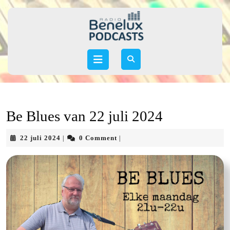
Skip
to
content
Skip
to
Open
content
Button
Be Blues van 22 juli 2024
22
22 juli 2024
0 Comment
|
|
juli
2024