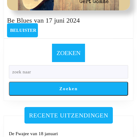
Be
Be Blues van 17 juni 2024
Blues
BELUISTER
BELUISTER
van
17
juni
ZOEKEN
2024
Zoeken
RECENTE UITZENDINGEN
De Fwajee van 18 januari