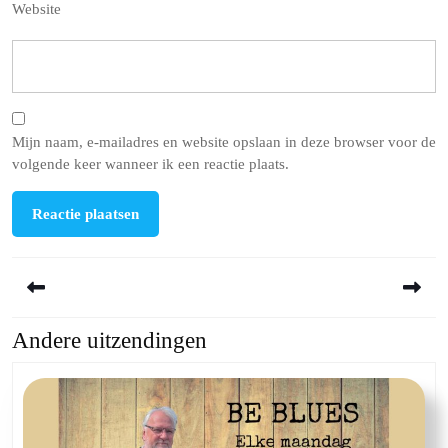
Website
Mijn naam, e-mailadres en website opslaan in deze browser voor de
volgende keer wanneer ik een reactie plaats.
Berichtnavigatie
Andere uitzendingen
Previous
Next
post:
post: