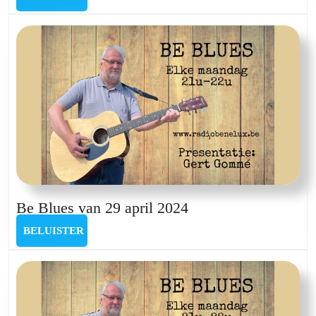
van
6
mei
2024
Be
Be Blues van 29 april 2024
Blues
BELUISTER
BELUISTER
van
29
april
2024