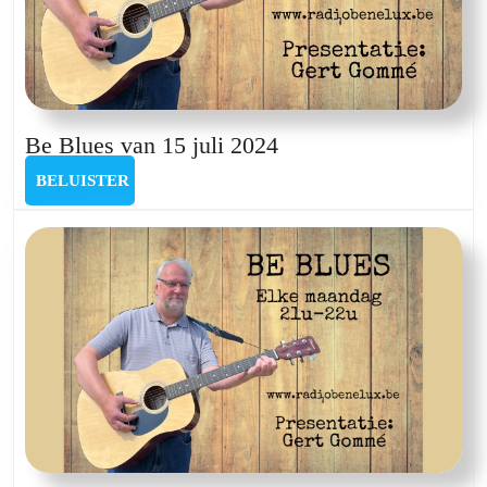
Be
Be Blues van 15 juli 2024
Blues
BELUISTER
BELUISTER
van
15
juli
2024