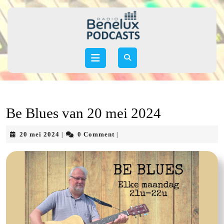
Skip
to
content
Skip
to
Open
content
Button
Be Blues van 20 mei 2024
20
20 mei 2024
0 Comment
|
|
mei
2024