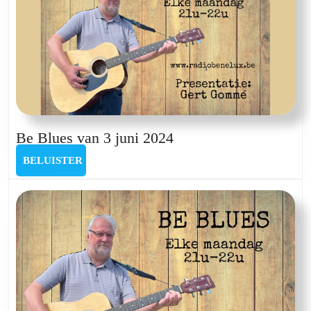
Be
Be Blues van 3 juni 2024
Blues
BELUISTER
BELUISTER
van
3
juni
2024