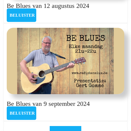
Be
Be Blues van 12 augustus 2024
Blues
BELUISTER
BELUISTER
van
12
augustus
2024
Be
Be Blues van 9 september 2024
Blues
BELUISTER
BELUISTER
van
9