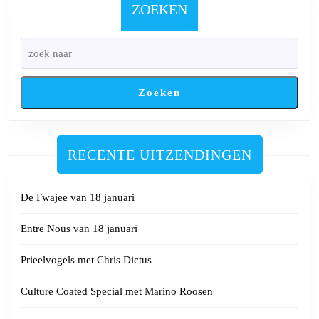
september
ZOEKEN
2024
Zoeken
RECENTE UITZENDINGEN
De Fwajee van 18 januari
Entre Nous van 18 januari
Prieelvogels met Chris Dictus
Culture Coated Special met Marino Roosen