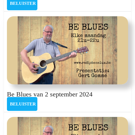
Blues
BELUISTER
BELUISTER
van
18
maart
2024
Be
Be Blues van 2 september 2024
Blues
BELUISTER
BELUISTER
van
2
september
2024