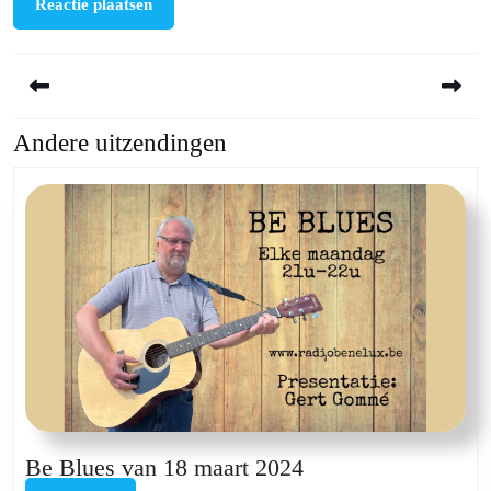
Berichtnavigatie
Andere uitzendingen
Previous
Next
post:
post:
Be
Be Blues van 18 maart 2024