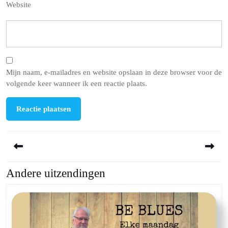
Website
Mijn naam, e-mailadres en website opslaan in deze browser voor de
volgende keer wanneer ik een reactie plaats.
Berichtnavigatie
Andere uitzendingen
Previous
Next
post:
post: