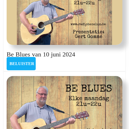
Be
Be Blues van 10 juni 2024
Blues
BELUISTER
BELUISTER
van
10
juni
2024