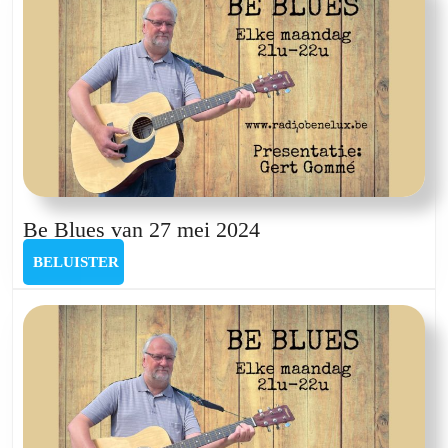
2024
Be
Be Blues van 27 mei 2024
Blues
BELUISTER
BELUISTER
van
27
mei
2024