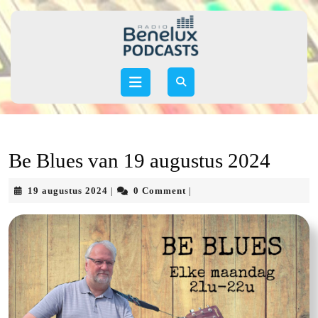
Skip
to
content
Skip
to
Open
content
Button
Be Blues van 19 augustus 2024
19
19 augustus 2024
0 Comment
|
|
augustus
2024