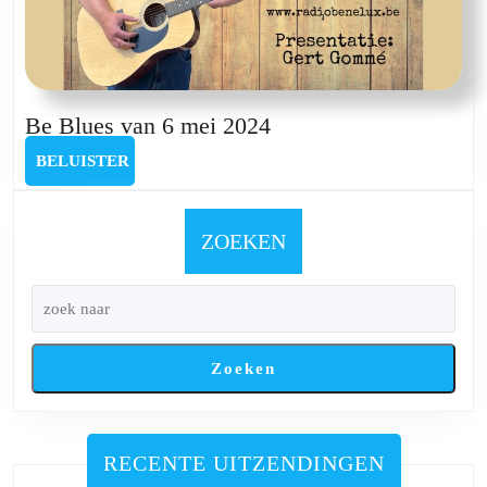
Be
Be Blues van 6 mei 2024
Blues
BELUISTER
BELUISTER
van
6
mei
ZOEKEN
2024
Zoeken
RECENTE UITZENDINGEN