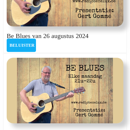
Be
Be Blues van 26 augustus 2024
Blues
BELUISTER
BELUISTER
van
26
augustus
2024