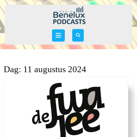
Skip
to
content
Skip
to
Open
content
Button
Dag:
11 augustus 2024