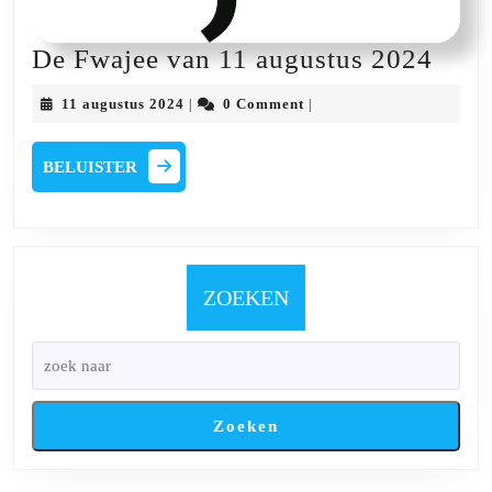
De
De Fwajee van 11 augustus 2024
Fwaj
11
11 augustus 2024
0 Comment
|
|
van
augustus
2024
11
BELUISTER
BELUISTER
augu
202
ZOEKEN
Zoeken