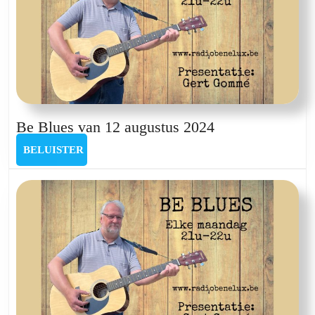
Be
Be Blues van 12 augustus 2024
Blues
BELUISTER
BELUISTER
van
12
augustus
2024