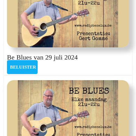
Be
Be Blues van 29 juli 2024
Blues
BELUISTER
BELUISTER
van
29
juli
2024