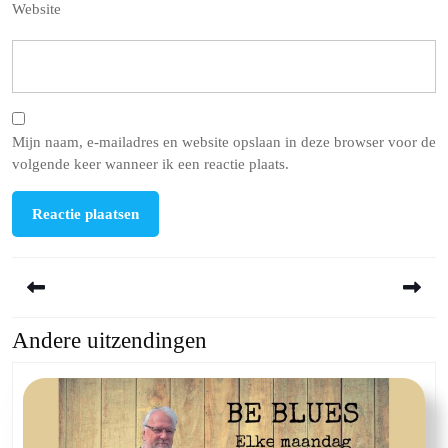
Website
Mijn naam, e-mailadres en website opslaan in deze browser voor de
volgende keer wanneer ik een reactie plaats.
Berichtnavigatie
Andere uitzendingen
Previous
Next
post:
post: