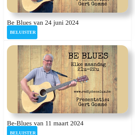
Be
Be Blues van 24 juni 2024
Blues
BELUISTER
BELUISTER
van
24
juni
2024
Be-
Be-Blues van 11 maart 2024
Blues
BELUISTER
BELUISTER