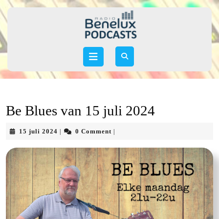
Skip
to
content
Skip
to
Open
content
Button
Be Blues van 15 juli 2024
15
15 juli 2024
0 Comment
|
|
juli
2024