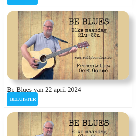
van
11
maart
2024
Be
Be Blues van 22 april 2024
Blues
BELUISTER
BELUISTER
van
22
april
2024