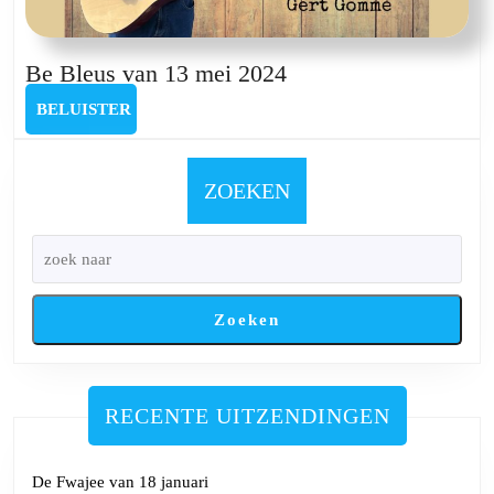
Be
Be Bleus van 13 mei 2024
Bleus
BELUISTER
BELUISTER
van
13
mei
ZOEKEN
2024
Zoeken
RECENTE UITZENDINGEN
De Fwajee van 18 januari