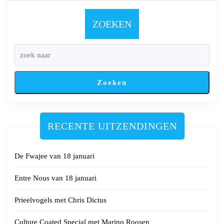
mei
ZOEKEN
Zoeken
RECENTE UITZENDINGEN
De Fwajee van 18 januari
Entre Nous van 18 januari
Prieelvogels met Chris Dictus
Culture Coated Special met Marino Roosen