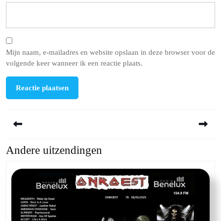
Mijn naam, e-mailadres en website opslaan in deze browser voor de
volgende keer wanneer ik een reactie plaats.
Berichtnavigatie
Andere uitzendingen
Previous
Next
post:
post: