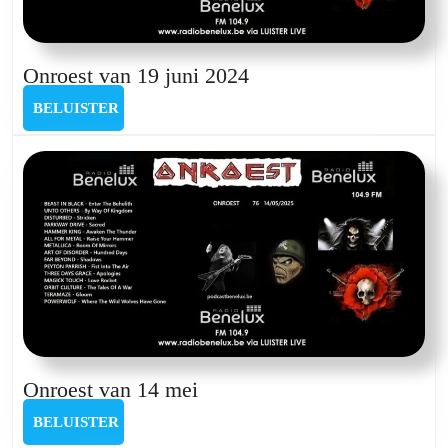
Onroest
Onroest van 19 juni 2024
van
BELUISTER
BELUISTER
19
juni
2024
Onroest
Onroest van 14 mei
van
BELUISTER
BELUISTER
14