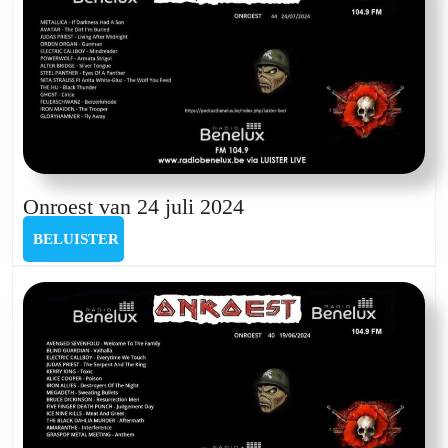
Onroest
Onroest van 24 juli 2024
van
BELUISTER
BELUISTER
24
juli
2024