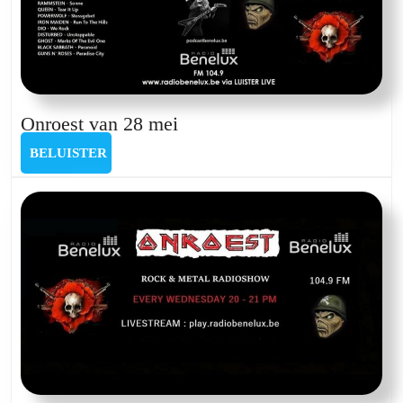
Onroest
Onroest van 28 mei
van
BELUISTER
BELUISTER
28
mei