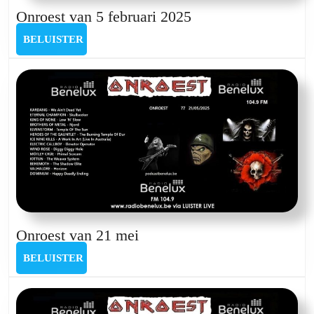
Onroest
Onroest van 5 februari 2025
van
BELUISTER
BELUISTER
5
februari
2025
Onroest
Onroest van 21 mei
van
BELUISTER
BELUISTER
21
mei