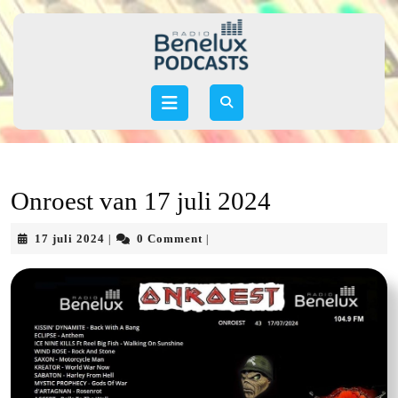
Skip
to
content
Skip
to
Open
content
Button
Onroest van 17 juli 2024
17
17 juli 2024
0 Comment
|
|
juli
2024