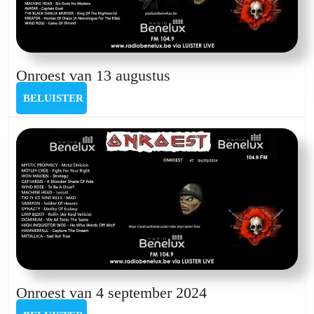
Onroest
Onroest van 13 augustus
van
BELUISTER
BELUISTER
13
augustus
Onroest
Onroest van 4 september 2024
van