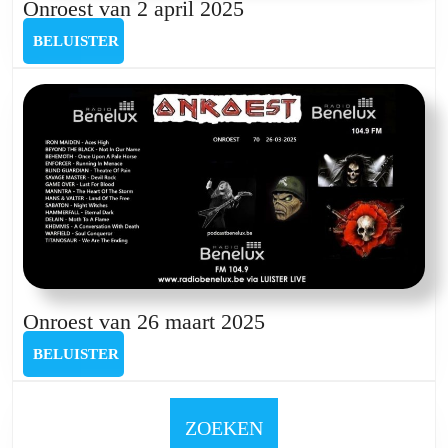
Onroest
Onroest van 2 april 2025
van
BELUISTER
BELUISTER
2
april
2025
Onroest
Onroest van 26 maart 2025
van
BELUISTER
BELUISTER
26
maart
2025
ZOEKEN