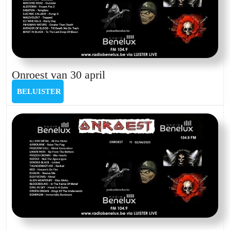
Onroest
Onroest van 30 april
van
BELUISTER
BELUISTER
30
april