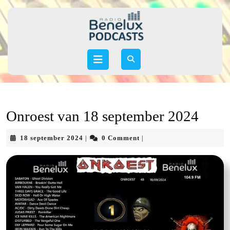
Skip
to
content
Skip
to
Open
content
Button
Onroest van 18 september 2024
18
18 september 2024
0 Comment
|
|
september
2024