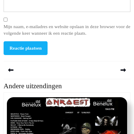
Mijn naam, e-mailadres en website opslaan in deze browser voor de
volgende keer wanneer ik een reactie plaats.
Berichtnavigatie
Andere uitzendingen
Previous
Next
post:
post: