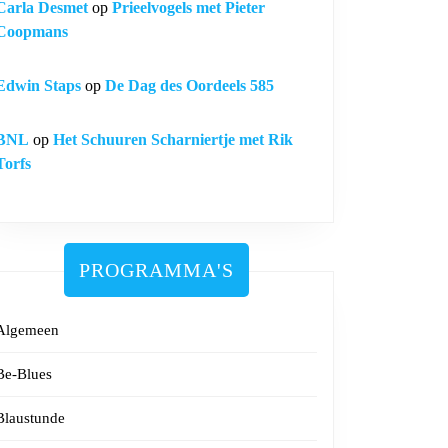
Carla Desmet
op
Prieelvogels met Pieter
Coopmans
Edwin Staps
op
De Dag des Oordeels 585
BNL
op
Het Schuuren Scharniertje met Rik
Torfs
PROGRAMMA'S
Algemeen
Be-Blues
Blaustunde