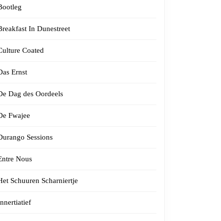
Bootleg
Breakfast In Dunestreet
Culture Coated
Das Ernst
De Dag des Oordeels
De Fwajee
Durango Sessions
Entre Nous
Het Schuuren Scharniertje
Innertiatief