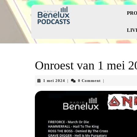
Skip
to
PRO
content
Skip
to
LIV
content
Onroest van 1 mei 2
1
1 mei 2024
0 Comment
|
|
mei
2024