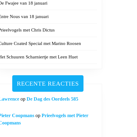
De Fwajee van 18 januari
Entre Nous van 18 januari
Prieelvogels met Chris Dictus
Culture Coated Special met Marino Roosen
Het Schuuren Scharniertje met Leen Huet
RECENTE REACTIES
Lawrence
op
De Dag des Oordeels 585
Pieter Coopmans
op
Prieelvogels met Pieter
Coopmans