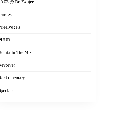
JAZZ @ De Fwajee
Onroest
Prieelvogels
PUUR
Remix In The Mix
Revolver
Rockumentary
Specials