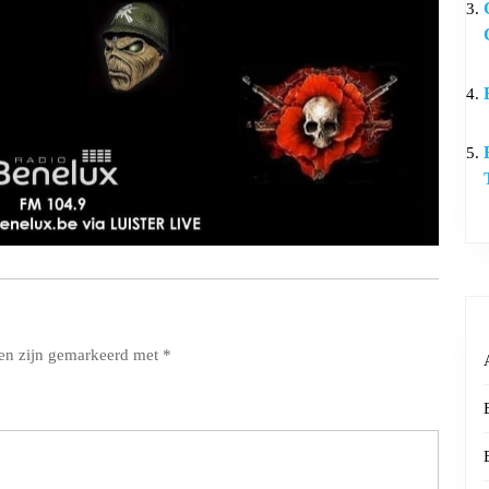
den zijn gemarkeerd met
*