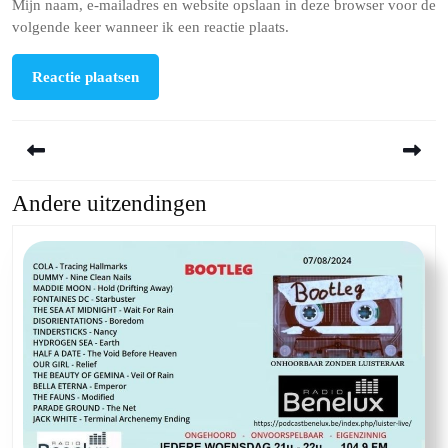
Mijn naam, e-mailadres en website opslaan in deze browser voor de
volgende keer wanneer ik een reactie plaats.
Berichtnavigatie
Andere uitzendingen
Previous
Next
post:
post: