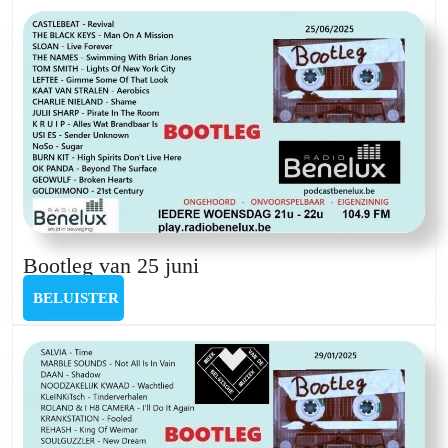
juli
2024
Bootleg
Bootleg van 25 juni
van
BELUISTER
BELUISTER
25
juni