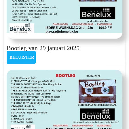
Bootleg
Bootleg van 29 januari 2025
van
BELUISTER
BELUISTER
29
januari
2025