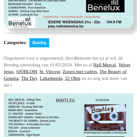
Categories:
Bootleg
Ongedeerd voor u uitgesmeerd. (her)Beluister het zo je wil, de
Bootleg-uitzending van 01/05/2024. Met zo al
Nell Mescal
,
Velvet
Jesus
,
SJÖBLOM
,
St. Vincent
,
Zonen met vaders
,
The Beauty of
Gemina
,
The Day
,
Labasheeda
,
32 Ohm
en zo nog wat meer van
dat !