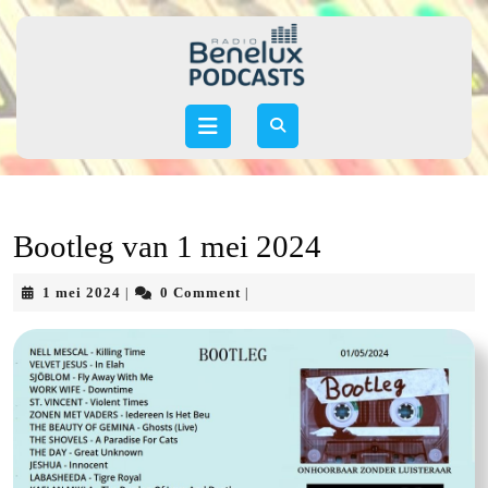
Skip
to
content
Skip
to
Open
content
Button
Bootleg van 1 mei 2024
1
1 mei 2024
0 Comment
|
|
mei
2024