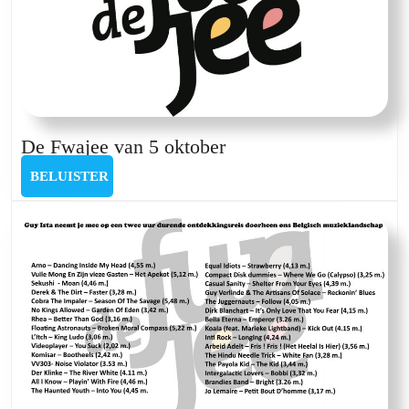
De
De Fwajee van 5 oktober
Fwajee
BELUISTER
BELUISTER
van
5
oktober