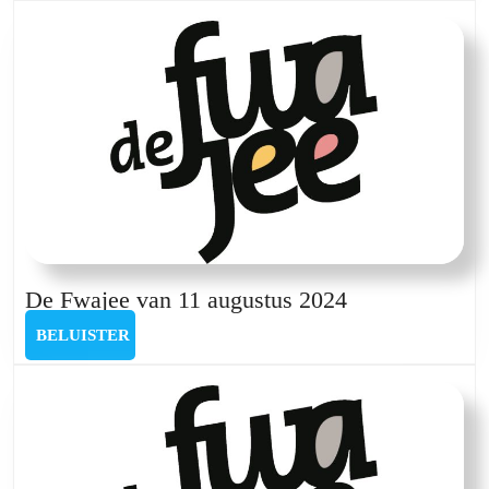
26
oktober
De
De Fwajee van 11 augustus 2024
Fwajee
BELUISTER
BELUISTER
van
11
augustus
2024