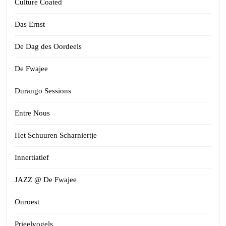
Culture Coated
Das Ernst
De Dag des Oordeels
De Fwajee
Durango Sessions
Entre Nous
Het Schuuren Scharniertje
Innertiatief
JAZZ @ De Fwajee
Onroest
Prieelvogels