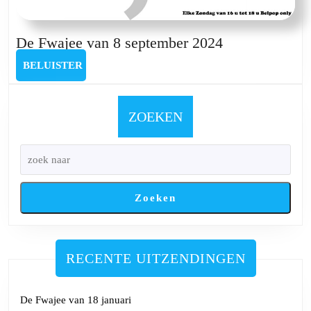
De
De Fwajee van 8 september 2024
Fwajee
BELUISTER
BELUISTER
van
8
september
ZOEKEN
2024
Zoeken
RECENTE UITZENDINGEN
De Fwajee van 18 januari