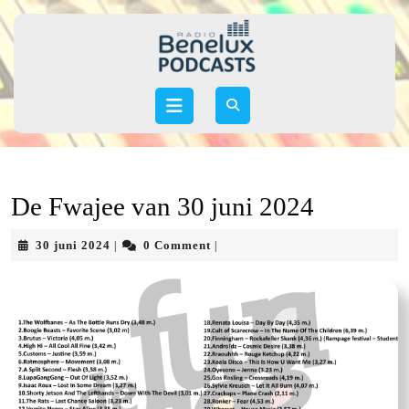
Skip
to
content
Skip
to
Open
content
Button
De Fwajee van 30 juni 2024
30
30 juni 2024
0 Comment
|
|
juni
2024