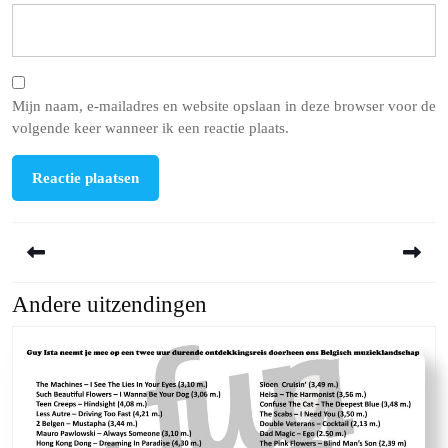
Mijn naam, e-mailadres en website opslaan in deze browser voor de
volgende keer wanneer ik een reactie plaats.
Berichtnavigatie
Andere uitzendingen
Previous
Next
post:
post: