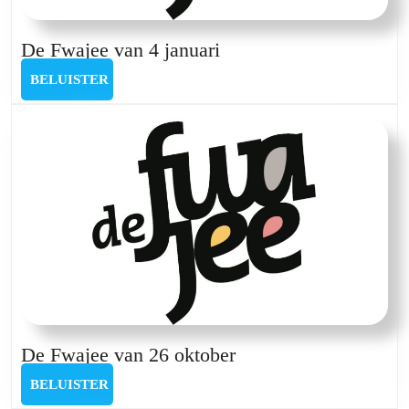
De
De Fwajee van 4 januari
Fwajee
BELUISTER
BELUISTER
van
4
januari
De
De Fwajee van 26 oktober
Fwajee
BELUISTER
BELUISTER
van