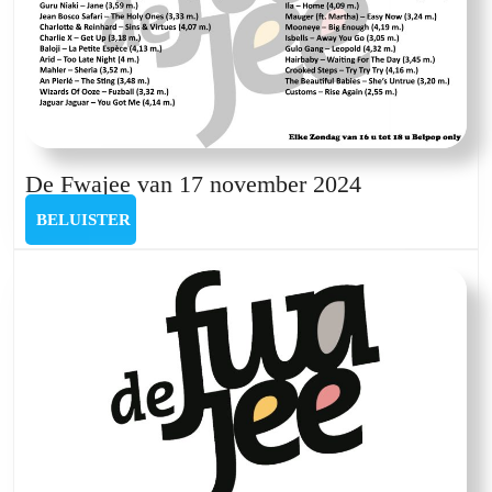
De
De Fwajee van 17 november 2024
Fwajee
BELUISTER
BELUISTER
van
17
november
2024