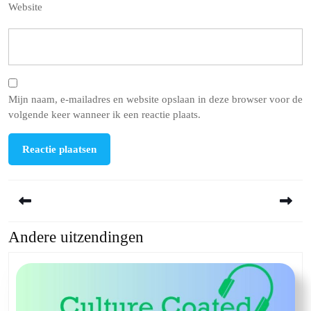
Website
Mijn naam, e-mailadres en website opslaan in deze browser voor de
volgende keer wanneer ik een reactie plaats.
Berichtnavigatie
Andere uitzendingen
Previous
Next
post:
post: