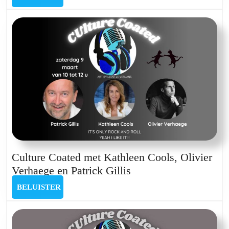
met
Erwin
van
Beek
&
Niki
De
Vliegher
Culture Coated met Kathleen Cools, Olivier
Culture
Verhaege en Patrick Gillis
Coated
BELUISTER
BELUISTER
met
Kathleen
Cools,