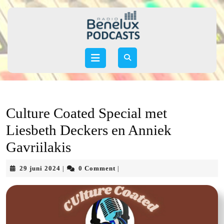
Skip
to
content
Skip
to
Open
content
Button
Culture Coated Special met
Liesbeth Deckers en Anniek
Gavriilakis
29
29 juni 2024
0 Comment
|
|
juni
2024