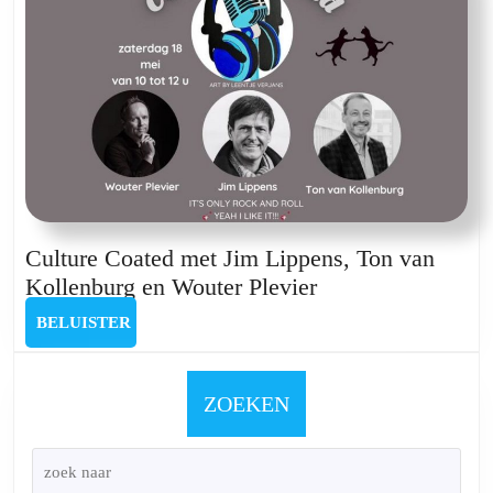
Olivier
Verhaege
en
Patrick
Gillis
Culture Coated met Jim Lippens, Ton van
Culture
Kollenburg en Wouter Plevier
Coated
BELUISTER
BELUISTER
met
Jim
Lippens,
ZOEKEN
Ton
van
Kollenburg