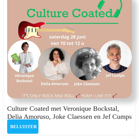
Scheepbouwer,
Paul
Delaet,
Pedro
Strauwen
en
Liam
Vanderlinden
Culture Coated met Veronique Bockstal,
Cu
Delia Amoruso, Joke Claessen en Jef Cumps
Co
BELUISTER
BELUISTER
me