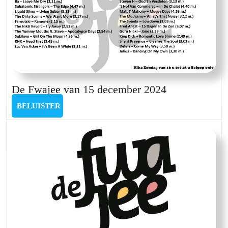
De
De Fwajee van 15 december 2024
Fwajee
BELUISTER
BELUISTER
van
15
december
2024