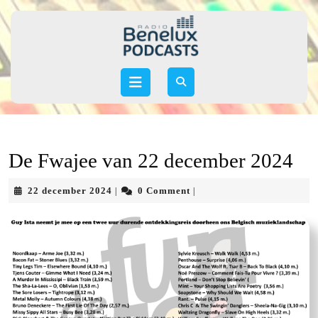
Skip
to
content
Skip
to
Open
content
Button
De Fwajee van 22 december 2024
22
22 december 2024
0 Comment
|
|
december
2024