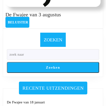
De
De Fwajee van 3 augustus
Fwajee
BELUISTER
BELUISTER
van
3
augustus
ZOEKEN
Zoeken
RECENTE UITZENDINGEN
De Fwajee van 18 januari