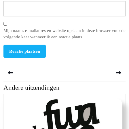
Mijn naam, e-mailadres en website opslaan in deze browser voor de
volgende keer wanneer ik een reactie plaats.
Berichtnavigatie
Andere uitzendingen
Previous
Next
post:
post: