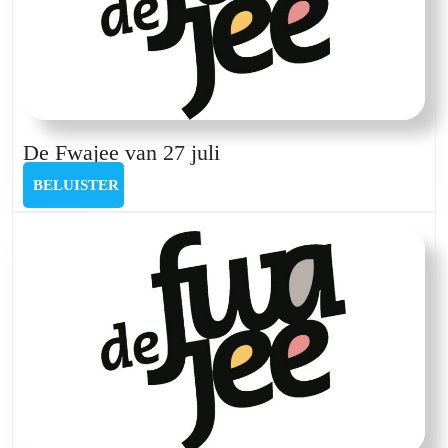
De
De Fwajee van 27 juli
Fwajee
BELUISTER
BELUISTER
van
27
juli