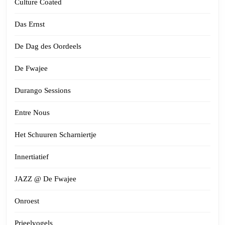
Culture Coated
Das Ernst
De Dag des Oordeels
De Fwajee
Durango Sessions
Entre Nous
Het Schuuren Scharniertje
Innertiatief
JAZZ @ De Fwajee
Onroest
Prieelvogels