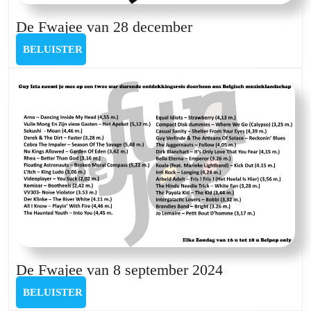
De
De Fwajee van 28 december
Fwajee
BELUISTER
BELUISTER
van
28
december
De
De Fwajee van 8 september 2024
Fwajee
BELUISTER
BELUISTER
van