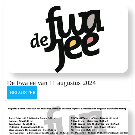
8
september
2024
De
De Fwajee van 11 augustus 2024
Fwajee
BELUISTER
BELUISTER
van
11
augustus
2024