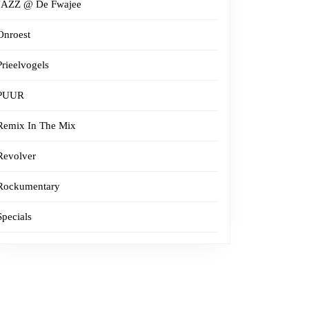
JAZZ @ De Fwajee
Onroest
Prieelvogels
PUUR
Remix In The Mix
Revolver
Rockumentary
Specials