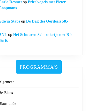
Carla Desmet
op
Prieelvogels met Pieter
Coopmans
Edwin Staps
op
De Dag des Oordeels 585
BNL
op
Het Schuuren Scharniertje met Rik
Torfs
PROGRAMMA'S
Algemeen
Be-Blues
Blaustunde