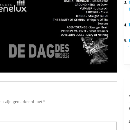
den zijn gemarkeerd met
*