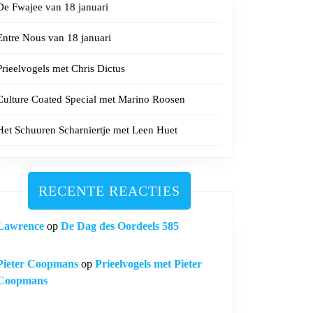
De Fwajee van 18 januari
Entre Nous van 18 januari
Prieelvogels met Chris Dictus
Culture Coated Special met Marino Roosen
Het Schuuren Scharniertje met Leen Huet
RECENTE REACTIES
Lawrence
op
De Dag des Oordeels 585
Pieter Coopmans
op
Prieelvogels met Pieter
Coopmans