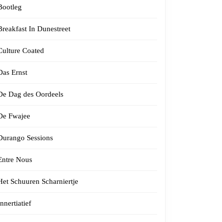
Bootleg
Breakfast In Dunestreet
Culture Coated
Das Ernst
De Dag des Oordeels
De Fwajee
Durango Sessions
Entre Nous
Het Schuuren Scharniertje
Innertiatief