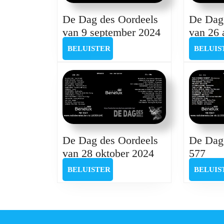
De Dag des Oordeels
De Dag
De
van 9 september 2024
van 26 
Dag
BELUISTER
BELUISTER
BELUIS
des
Oordeels
van
9
september
2024
De Dag des Oordeels
De Dag
De
De
van 28 oktober 2024
577
Dag
Dag
BELUISTER
BELUISTER
BELUIS
des
des
Oordeels
Oor
van
577
28