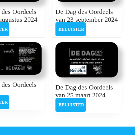
 des Oordeels
De Dag des Oordeels
De
De
augustus 2024
van 23 september 2024
Dag
Dag
BELUISTER
BELUISTER
TER
BELUISTER
des
des
Oordeels
Oorde
van
van
26
23
augustus
septe
2024
2024
 des Oordeels
De Dag des Oordeels
De
van 25 maart 2024
Dag
BELUISTER
TER
BELUISTER
BELUISTER
des
deels
Oordeels
van
25