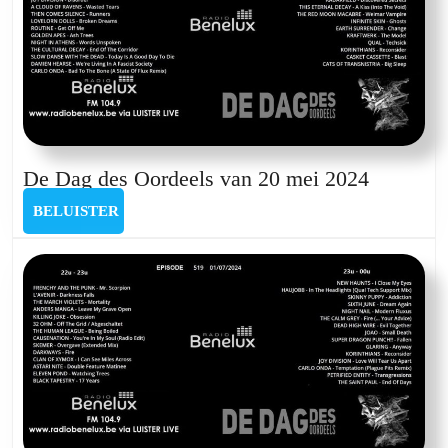
De
De Dag des Oordeels van 20 mei 2024
Dag
BELUISTER
BELUISTER
des
Oordeels
van
20
mei
2024