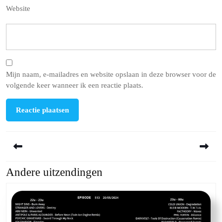
Website
Mijn naam, e-mailadres en website opslaan in deze browser voor de
volgende keer wanneer ik een reactie plaats.
Berichtnavigatie
Andere uitzendingen
Previous
Next
post:
post: