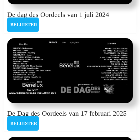
De
De dag des Oordeels van 1 juli 2024
dag
BELUISTER
BELUISTER
des
Oordeels
van
1
juli
2024
De
De Dag des Oordeels van 17 februari 2025
Dag
BELUISTER
BELUISTER
des
Oord