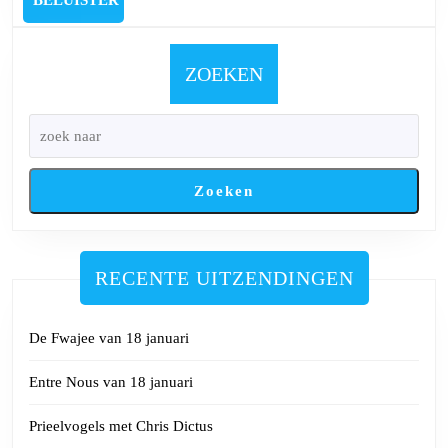
BELUISTER
des
Oordeels
van
ZOEKEN
13
mei
2024
Zoeken
RECENTE UITZENDINGEN
De Fwajee van 18 januari
Entre Nous van 18 januari
Prieelvogels met Chris Dictus