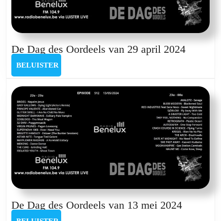
De
De Dag des Oordeels van 29 april 2024
Dag
BELUISTER
BELUISTER
des
Oordeel
van
29
april
2024
De
De Dag des Oordeels van 13 mei 2024
Dag
BELUISTER