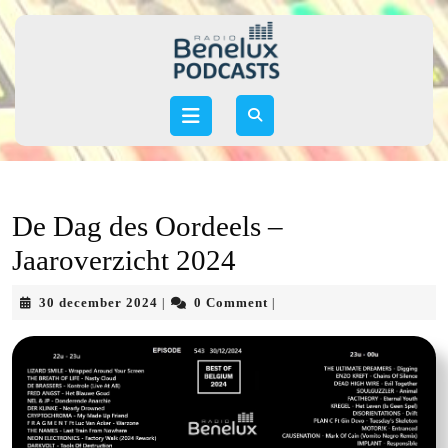
Skip
to
content
Skip
to
Open
content
Button
De Dag des Oordeels –
Jaaroverzicht 2024
30
30 december 2024
0 Comment
|
|
december
2024