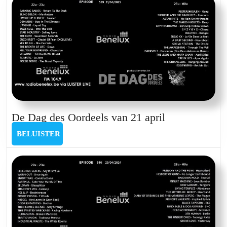
van
17
febru
2025
De
De Dag des Oordeels van 21 april
Dag
BELUISTER
BELUISTER
des
Oordeels
van
21
april